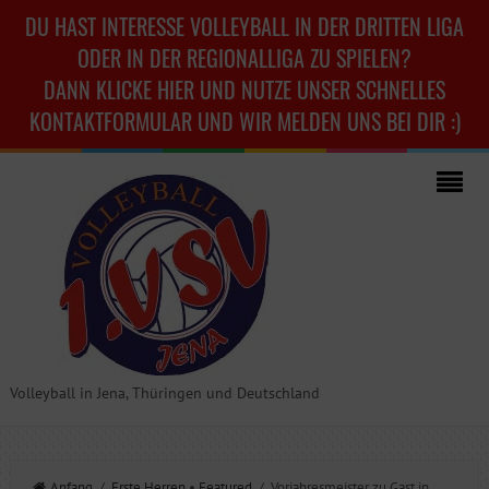
DU HAST INTERESSE VOLLEYBALL IN DER DRITTEN LIGA
ODER IN DER REGIONALLIGA ZU SPIELEN?
DANN KLICKE HIER UND NUTZE UNSER SCHNELLES
KONTAKTFORMULAR UND WIR MELDEN UNS BEI DIR :)
Volleyball in Jena, Thüringen und Deutschland
Anfang
/
Erste Herren
•
Featured
/ Vorjahresmeister zu Gast in