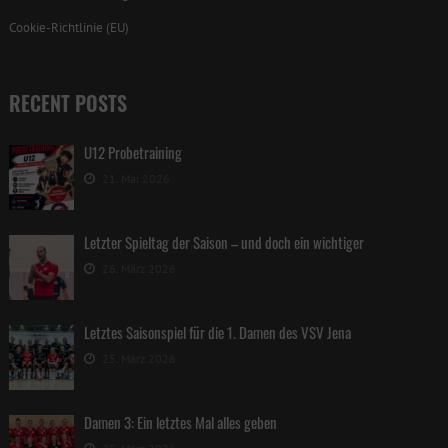
Cookie-Richtlinie (EU)
RECENT POSTS
U12 Probetraining
21. Mai 2026
Letzter Spieltag der Saison – und doch ein wichtiger
26. März 2026
Letztes Saisonspiel für die 1. Damen des VSV Jena
25. März 2026
Damen 3: Ein letztes Mal alles geben