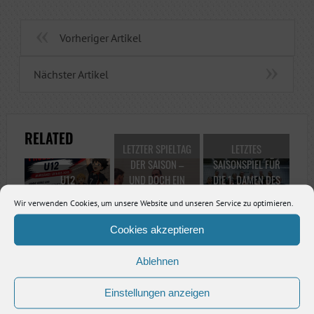
Vorheriger Artikel
Nächster Artikel
RELATED
LETZTER SPIELTAG
LETZTES
DER SAISON –
SAISONSPIEL FÜR
U12
UND DOCH EIN
DIE 1. DAMEN DES
PROBETRAINING
WICHTIGER
VSV JENA
Wir verwenden Cookies, um unsere Website und unseren Service zu optimieren.
21. Mai 2026
26. März 2026
25. März 2026
Cookies akzeptieren
Ablehnen
SCHREIBE EINE ANTWORT
Einstellungen anzeigen
KOMMENTARE
*