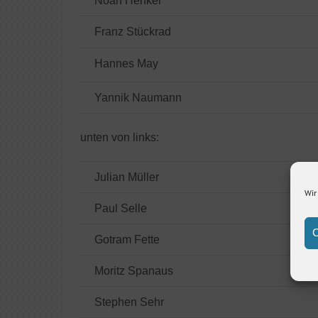
Noah Henkel
Franz Stückrad
Hannes May
Yannik Naumann
unten von links:
Julian Müller
Wir
Paul Selle
C
Gotram Fette
Moritz Spanaus
Stephen Sehr