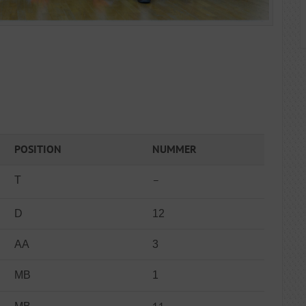
POSITION
NUMMER
–
T
D
12
AA
3
MB
1