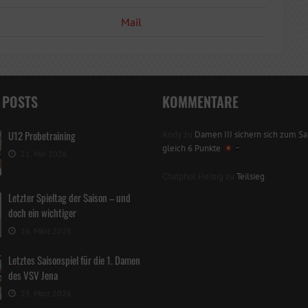
Mail
 POSTS
KOMMENTARE
U12 Probetraining
Andy
zu
Damen III sichern sich zum Sai
gleich 6 Punkte
21. Mai 2026
Chatphol Helbig
zu
Teilsieg
Letzter Spieltag der Saison – und
doch ein wichtiger
26. März 2026
Letztes Saisonspiel für die 1. Damen
des VSV Jena
25. März 2026