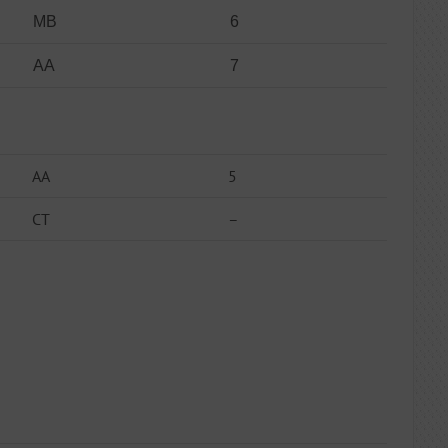
MB
6
AA
7
AA
5
CT
–