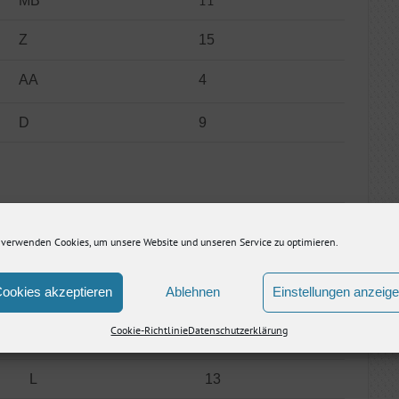
11
MB
Z
15
AA
4
D
9
AA
10
 verwenden Cookies, um unsere Website und unseren Service zu optimieren.
Z
16
ookies akzeptieren
Ablehnen
Einstellungen anzeig
L
14
Cookie-Richtlinie
Datenschutzerklärung
17
MB
L
13