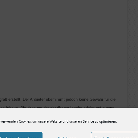
falt erstellt. Der Anbieter übernimmt jedoch keine Gewähr für die
lten Inhalte. Die Nutzung der abrufbaren Inhalte erfolgt auf eigene
 geben die Meinung des jeweiligen Autors und nicht immer die
 verwenden Cookies, um unsere Website und unseren Service zu optimieren.