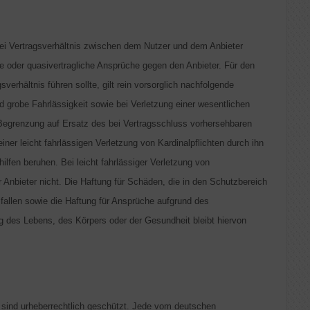
ei Vertragsverhältnis zwischen dem Nutzer und dem Anbieter
he oder quasivertragliche Ansprüche gegen den Anbieter. Für den
erhältnis führen sollte, gilt rein vorsorglich nachfolgende
d grobe Fahrlässigkeit sowie bei Verletzung einer wesentlichen
ter Begrenzung auf Ersatz des bei Vertragsschluss vorhersehbaren
ner leicht fahrlässigen Verletzung von Kardinalpflichten durch ihn
hilfen beruhen. Bei leicht fahrlässiger Verletzung von
er Anbieter nicht. Die Haftung für Schäden, die in den Schutzbereich
fallen sowie die Haftung für Ansprüche aufgrund des
 des Lebens, des Körpers oder der Gesundheit bleibt hiervon
e sind urheberrechtlich geschützt. Jede vom deutschen