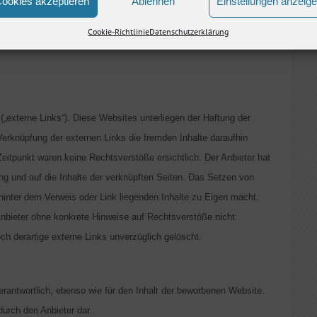
ookies akzeptieren
Ablehnen
Einstellungen anzeig
erbrechungsfrei zum Abruf anzubieten. Auch bei aller Sorgfalt
Cookie-Richtlinie
Datenschutzerklärung
er Anbieter behält sich das Recht vor, sein Angebot jederzeit zu
(„externe Links“). Diese Websites unterliegen der Haftung der
 Verknüpfung der externen Links die fremden Inhalte daraufhin
itpunkt waren keine Rechtsverstöße ersichtlich. Der Anbieter hat
tung und auf die Inhalte der verknüpften Seiten. Das Setzen von
 hinter dem Verweis oder Link liegenden Inhalte zu Eigen macht.
 Anbieter ohne konkrete Hinweise auf Rechtsverstöße nicht
h derartige externe Links unverzüglich gelöscht.
verantwortlich, ebenso wie für den Inhalt der beworbenen Website.
durch den Anbieter dar.