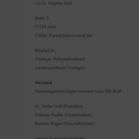
c/o Dr. Stephan Gräf
Markt 5
07743 Jena
E-Mail: Kontakt[at]vsv-jena[.]de
Mitglied im:
Thüringer Volleyballverband,
Landessportbund Thüringen
Vorstand
Vertretungsberechtigter Vorstand nach §26 BGB
Dr. Stefan Gräf (Präsident)
Andreas Fiedler (Vizepräsident)
Bertram Kögler (Geschäftsführer)
weitere Vorstandsmitglieder: