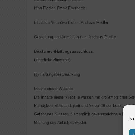
Nina Fiedler,
Frank Eberhardt
Inhaltlich Verantwortlicher: Andreas Fiedler
Gestaltung und Administration: Andreas Fiedler
Disclaimer/Haftungsausschluss
(rechtliche Hinweise)
(1) Haftungsbeschränkung
Inhalte dieser Website
Die Inhalte dieser Website werden mit größtmöglicher Sorg
Richtigkeit, Vollständigkeit und Aktualität der bereitgestel
Gefahr des Nutzers. Namentlich gekennzeichnete Beiträge
Wir
Meinung des Anbieters wieder.