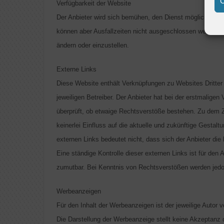
C
Verfügbarkeit der Website
Der Anbieter wird sich bemühen, den Dienst möglichst unt
können aber Ausfallzeiten nicht ausgeschlossen werden. D
ändern oder einzustellen.
Externe Links
Diese Website enthält Verknüpfungen zu Websites Dritter 
jeweiligen Betreiber. Der Anbieter hat bei der erstmaligen
überprüft, ob etwaige Rechtsverstöße bestehen. Zu dem Ze
keinerlei Einfluss auf die aktuelle und zukünftige Gestal
externen Links bedeutet nicht, dass sich der Anbieter die
Eine ständige Kontrolle dieser externen Links ist für den
zumutbar. Bei Kenntnis von Rechtsverstößen werden jedoc
Werbeanzeigen
Für den Inhalt der Werbeanzeigen ist der jeweilige Autor 
Die Darstellung der Werbeanzeige stellt keine Akzeptanz 