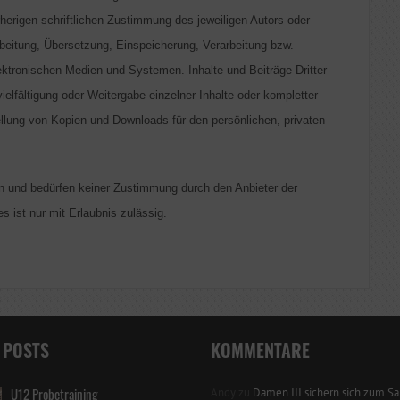
herigen schriftlichen Zustimmung des jeweiligen Autors oder
arbeitung, Übersetzung, Einspeicherung, Verarbeitung bzw.
ktronischen Medien und Systemen. Inhalte und Beiträge Dritter
ielfältigung oder Weitergabe einzelner Inhalte oder kompletter
stellung von Kopien und Downloads für den persönlichen, privaten
en und bedürfen keiner Zustimmung durch den Anbieter der
 ist nur mit Erlaubnis zulässig.
 POSTS
KOMMENTARE
U12 Probetraining
Andy
zu
Damen III sichern sich zum Sai