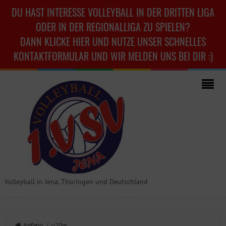
DU HAST INTERESSE VOLLEYBALL IN DER DRITTEN LIGA
ODER IN DER REGIONALLIGA ZU SPIELEN?
DANN KLICKE HIER UND NUTZE UNSER SCHNELLES
KONTAKTFORMULAR UND WIR MELDEN UNS BEI DIR :)
Volleyball in Jena, Thüringen und Deutschland
Anfang
/ u20w