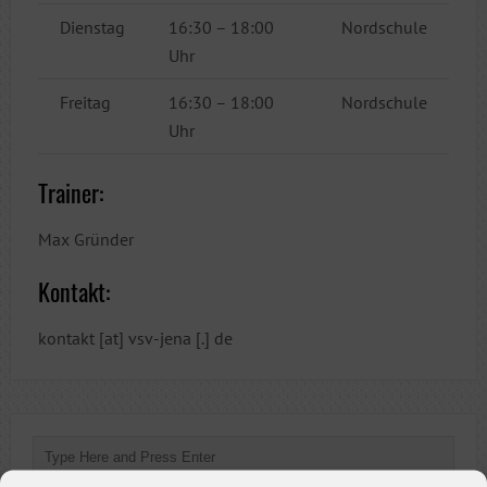
Dienstag
16:30 – 18:00
Nordschule
Uhr
Freitag
16:30 – 18:00
Nordschule
Uhr
Trainer:
Max Gründer
Kontakt:
kontakt [at] vsv-jena [.] de