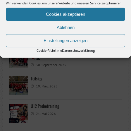
Wir verwenden Cookies, um unsere Website und unseren Service zu optimieren.
Cookies akzeptieren
Ablehnen
SEHR BELIEBT
KÜRZLICH
Einstellungen anzeigen
Damen III sichern sich zum Saisonstart gleich 6 Punkte
Cookie-Richtlinie
Datenschutzerklärung
30. September 2025
Teilsieg
19. März 2025
U12 Probetraining
21. Mai 2026