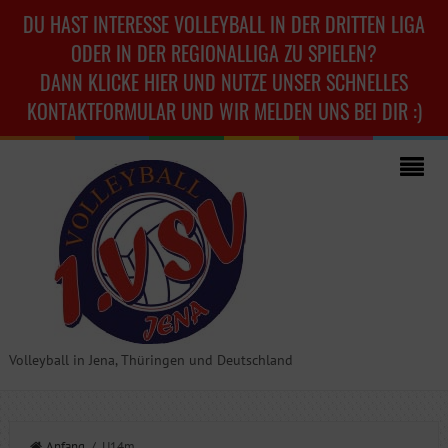
DU HAST INTERESSE VOLLEYBALL IN DER DRITTEN LIGA
ODER IN DER REGIONALLIGA ZU SPIELEN?
DANN KLICKE HIER UND NUTZE UNSER SCHNELLES
KONTAKTFORMULAR UND WIR MELDEN UNS BEI DIR :)
Volleyball in Jena, Thüringen und Deutschland
Anfang
/ U14m