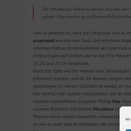
Die Altenburger haben in diesem Satz eine übe
gehabt. Das werden sie auf keinen Fall durchha
Und so geschah es, dass die Ereignisse sich so en
prophezeit
worden war. Zwei, drei minimale Anp
erhöhtes Maß an Kommunikation auf dem Feld un
Ostthüringen auf Größen, die für die VSV-Männ
25:21 und 25:19 eingetütet.
Doch das Spiel war bei weitem kein Selbstläufer.
erheblich strecken und all ihr Können zeigen, de
geschlagen. Im vierten Satz kam es wieder zu 
hier einmal zwei Spieler herausheben, die an di
unseren wieselflinken Zuspieler Phillip
Neo
Mengs
unseren Brachialo-Dia Dennis
Morpheus
Schulze 
Phasen immer wieder traumhaft verwandelt und 
Wir
so war es auch eine Kombination der beiden, die