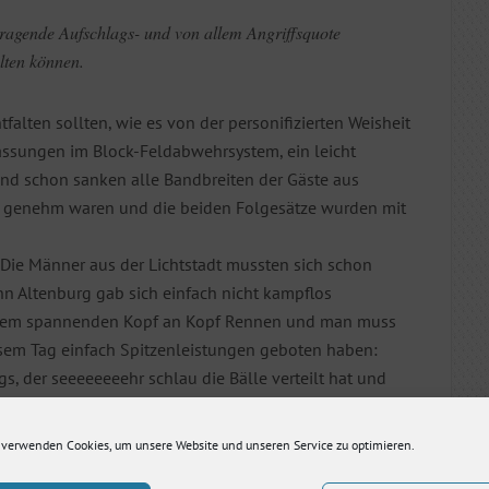
rragende Aufschlags- und von allem Angriffsquote
lten können.
tfalten sollten, wie es von der personifizierten Weisheit
assungen im Block-Feldabwehrsystem, ein leicht
d schon sanken alle Bandbreiten der Gäste aus
er genehm waren und die beiden Folgesätze wurden mit
 Die Männer aus der Lichtstadt mussten sich schon
nn Altenburg gab sich einfach nicht kampflos
einem spannenden Kopf an Kopf Rennen und man muss
esem Tag einfach Spitzenleistungen geboten haben:
, der seeeeeeeehr schlau die Bälle verteilt hat und
(zweifacher Gold-MVP), der in den entscheidenden
dem Team so entscheidende Sicherheit gegeben hat –
 verwenden Cookies, um unsere Website und unseren Service zu optimieren.
 letztlich zum 26:24 und dem umjubelten 3:1 Sieg