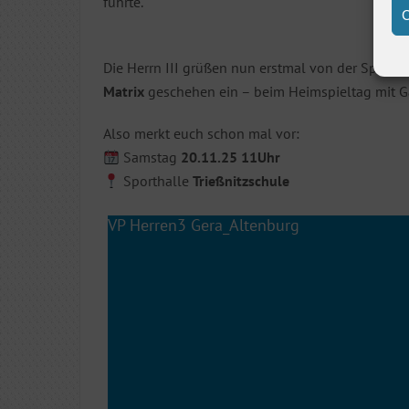
führte.
C
Die Herrn III grüßen nun erstmal von der Spitze 
Matrix
geschehen ein – beim Heimspieltag mit G
Also merkt euch schon mal vor:
Samstag
20.11.25 11Uhr
Sporthalle
Trießnitzschule