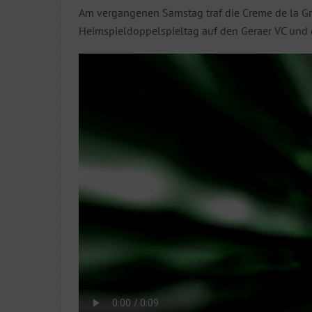
Am vergangenen Samstag traf die Creme de la Grä
Heimspieldoppelspieltag auf den Geraer VC und 