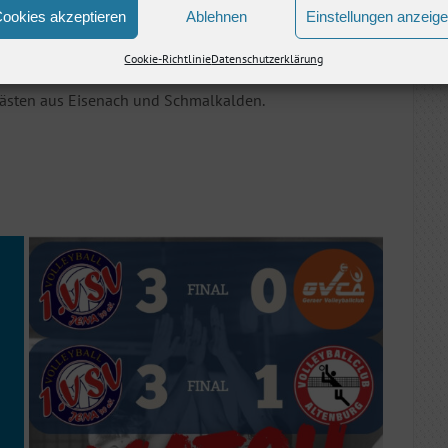
ookies akzeptieren
Ablehnen
Einstellungen anzeig
Cookie-Richtlinie
Datenschutzerklärung
der Tabelle und greifen am 22.11.2025 erst wieder ins
ästen aus Eisenach und Schmalkalden.