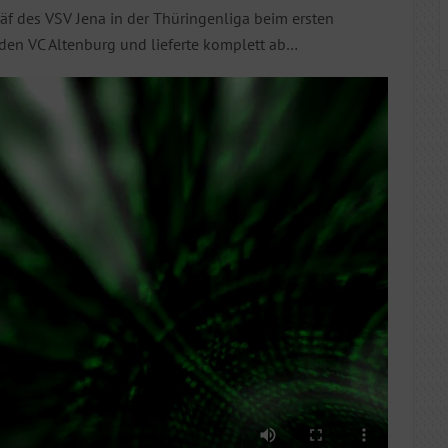
f des VSV Jena in der Thüringenliga beim ersten
den VC Altenburg und lieferte komplett ab…