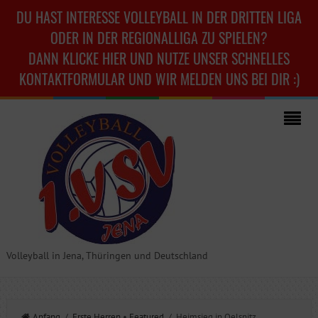
DU HAST INTERESSE VOLLEYBALL IN DER DRITTEN LIGA
ODER IN DER REGIONALLIGA ZU SPIELEN?
DANN KLICKE HIER UND NUTZE UNSER SCHNELLES
KONTAKTFORMULAR UND WIR MELDEN UNS BEI DIR :)
Volleyball in Jena, Thüringen und Deutschland
Anfang
/
Erste Herren
•
Featured
/ Heimsieg in Oelsnitz