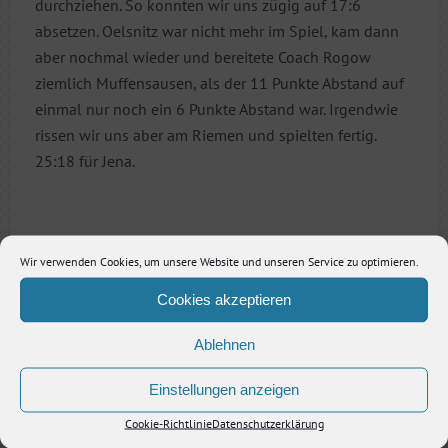
durchziehen. So konnten wir uns zügig auf 17:6
absetzen. Oelsnitz war nicht mehr im Spiel, kam dann
aber nochmal wieder und bereitete Coach Rogow
ziemlich Muffensausen, als der 11 Punkte Abstand auf
einmal nur noch ein 6 Punkte Abstand war. Irgendwie
rissen wir uns aber am Riemen und spielten fertig.
25:18 für Jena.
Das waren sehr wichtige Punkte, die uns in der
Wir verwenden Cookies, um unsere Website und unseren Service zu optimieren.
Tabellenmitte verankerten.
Cookies akzeptieren
Wir freuen uns auf unser nächstes Spiel gegen
Ablehnen
Dachau.
Einstellungen anzeigen
Cookie-Richtlinie
Datenschutzerklärung
Vorheriger Artikel