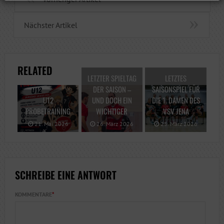
Nächster Artikel
RELATED
LETZTER SPIELTAG
LETZTES
DER SAISON –
SAISONSPIEL FÜR
U12
UND DOCH EIN
DIE 1. DAMEN DES
PROBETRAINING
WICHTIGER
VSV JENA
21. Mai 2026
26. März 2026
25. März 2026
SCHREIBE EINE ANTWORT
KOMMENTARE
*