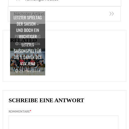
Nächster Artikel
LETZTER SPIELTAG
DER SAISON –
UND DOCH EIN
U12
PROBETRAINING
WICHTIGER
RELATED
LETZTES
26. März 2026
21. Mai 2026
SAISONSPIEL FÜR
DIE 1. DAMEN DES
VSV JENA
25. März 2026
SCHREIBE EINE ANTWORT
KOMMENTARE
*