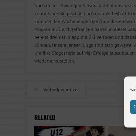
Nach dem schwierigen Saisonstart hat unsere er
konnte ihre Siegesserie nach dem Volleyball-Kri
kommenden Wochenende steht nun das Auswärtss
Programm. Die Mittelfranken haben in dieser Sa
bereits dreimal knapp mit 2:3 verloren und dabe
können. Unsere jenaer Jungs sind also gewarnt,
Uhr ihre Siegesserie auf vier Erfolge auszubaue
wiederherzustellen.
Vorheriger Artikel
Wir
C
RELATED