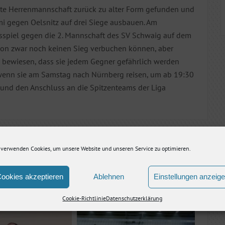
ste Herrenmannschaft zurück zu alter Form gefunden und
mi gegen Oelsnitz auf drei Siege ausbauen. Am
piel gegen die 2. Mannschaft des SV Schwaig auf dem
ison zwar noch keinen Sieg verbuchen können, aber
i bewiesen, dass sie jedem Gegner gefährlich werden
 wenn sie am Samstag nach Nürnberg reisen, um ab 19:30
n und den Anschluss an die Spitzenteams der Liga
Nächster Artikel
 verwenden Cookies, um unsere Website und unseren Service zu optimieren.
ookies akzeptieren
Ablehnen
Einstellungen anzeig
Cookie-Richtlinie
Datenschutzerklärung