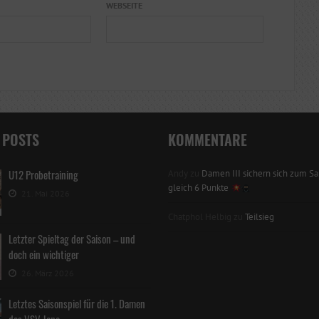
WEBSEITE
 POSTS
KOMMENTARE
U12 Probetraining
Andy
zu
Damen III sichern sich zum Sai
gleich 6 Punkte
21. Mai 2026
Chatphol Helbig
zu
Teilsieg
Letzter Spieltag der Saison – und
doch ein wichtiger
26. März 2026
Letztes Saisonspiel für die 1. Damen