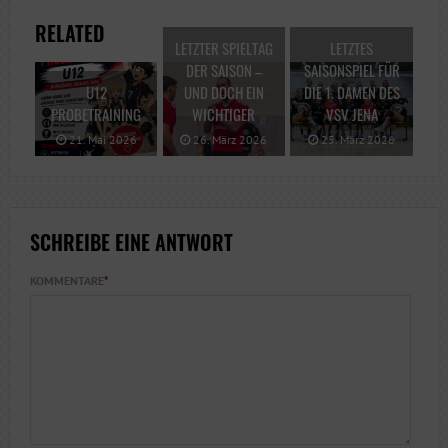
RELATED
LETZTER SPIELTAG
LETZTES
DER SAISON –
SAISONSPIEL FÜR
U12
UND DOCH EIN
DIE 1. DAMEN DES
PROBETRAINING
WICHTIGER
VSV JENA
21. Mai 2026
26. März 2026
25. März 2026
SCHREIBE EINE ANTWORT
KOMMENTARE
*