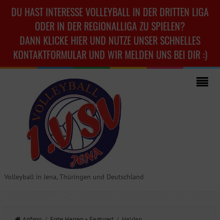
DU HAST INTERESSE VOLLEYBALL IN DER DRITTEN LIGA
ODER IN DER REGIONALLIGA ZU SPIELEN?
DANN KLICKE HIER UND NUTZE UNSER SCHNELLES
KONTAKTFORMULAR UND WIR MELDEN UNS BEI DIR :)
Volleyball in Jena, Thüringen und Deutschland
Anfang
/
Erste Herren
•
Featured
/ Helden