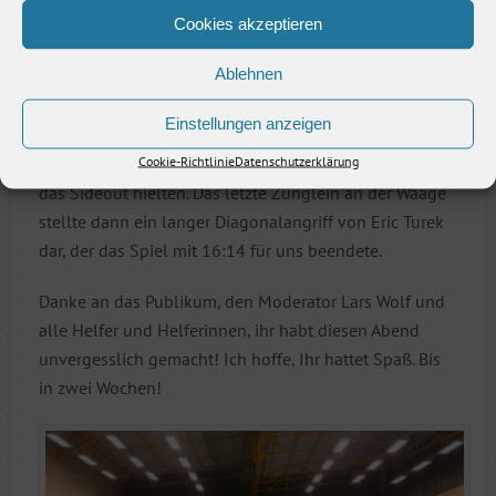
Cookies akzeptieren
Satz fünf war ein Kopf-an-Kopf Rennen, wie es im
Ablehnen
Buche steht. Weiterhin getragen von der Roller-
Stückrad Kombination auf dem Fundament des
Einstellungen anzeigen
Annahmeriegels machten wir stetig Punkt für Punkt.
Cookie-Richtlinie
Datenschutzerklärung
Ähnlich sah es auf Oelsnitzer Seite aus, die ihrerseits
das Sideout hielten. Das letzte Zünglein an der Waage
stellte dann ein langer Diagonalangriff von Eric Turek
dar, der das Spiel mit 16:14 für uns beendete.
Danke an das Publikum, den Moderator Lars Wolf und
alle Helfer und Helferinnen, ihr habt diesen Abend
unvergesslich gemacht! Ich hoffe, Ihr hattet Spaß. Bis
in zwei Wochen!