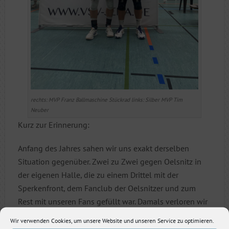
rechts: MVP Franz Ballmaschine Stückrad links: Silber MVP Tim
Neuber
Kurz zur Erinnerung:
Anfang des Jahres sahen wir uns exakt derselben
Situation gegenüber. Zwei zu Zwei gegen Oelsnitz in
der eigenen Halle, die zu einem Drittel mit der
Sperkenfront, dem Fanclub der Oelsnitzer und zum
Rest mit unseren Fans gefüllt war. Damals verloren wir
den Tiebreak nach einem dennoch guten Spiel. Das
Wir verwenden Cookies, um unsere Website und unseren Service zu optimieren.
wollten wir auf keinen Fall erneut.