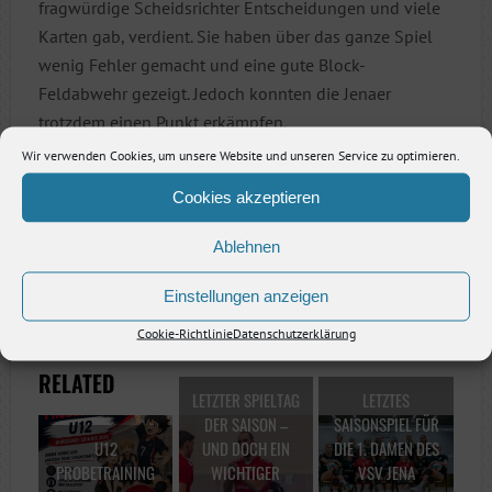
fragwürdige Scheidsrichter Entscheidungen und viele
Karten gab, verdient. Sie haben über das ganze Spiel
wenig Fehler gemacht und eine gute Block-
Feldabwehr gezeigt. Jedoch konnten die Jenaer
trotzdem einen Punkt erkämpfen.
Wir verwenden Cookies, um unsere Website und unseren Service zu optimieren.
Cookies akzeptieren
Vorheriger Artikel
Ablehnen
Nächster Artikel
Einstellungen anzeigen
Cookie-Richtlinie
Datenschutzerklärung
RELATED
LETZTER SPIELTAG
LETZTES
DER SAISON –
SAISONSPIEL FÜR
U12
UND DOCH EIN
DIE 1. DAMEN DES
PROBETRAINING
WICHTIGER
VSV JENA