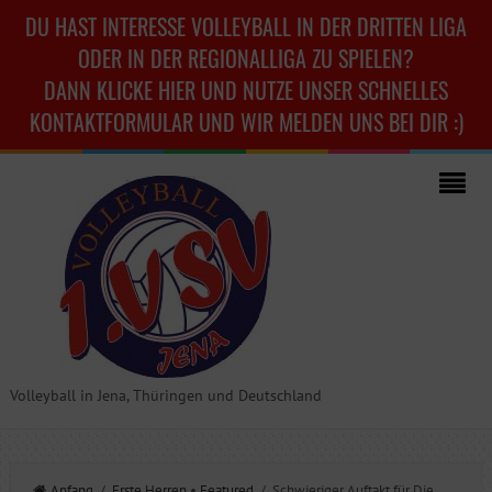
DU HAST INTERESSE VOLLEYBALL IN DER DRITTEN LIGA
ODER IN DER REGIONALLIGA ZU SPIELEN?
DANN KLICKE HIER UND NUTZE UNSER SCHNELLES
KONTAKTFORMULAR UND WIR MELDEN UNS BEI DIR :)
Volleyball in Jena, Thüringen und Deutschland
Anfang
/
Erste Herren
•
Featured
/ Schwieriger Auftakt für Die