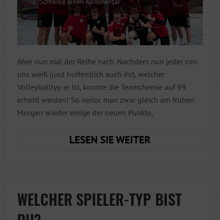
Schreibe einen Kommentar
Aber nun mal der Reihe nach. Nachdem nun jeder von
uns weiß (und hoffentlich auch ihr), welcher
Volleyballtyp er ist, konnte die Teamchemie auf 99
erhöht werden! So verlor man zwar gleich am frühen
Morgen wieder einige der neuen Punkte,
EIN
LESEN SIE WEITER
SPIEL
„NICHTS
FÜR
SCHWACHE
WELCHER SPIELER-TYP BIST
NERVEN“
DU?
MIT