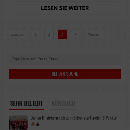
VORZEITIGES
LESEN SIE WEITER
WEIHNACHTSG
FÜR
VSV2
← Zurück
1
2
3
4
Weiter →
SEHR BELIEBT
KÜRZLICH
Damen III sichern sich zum Saisonstart gleich 6 Punkte