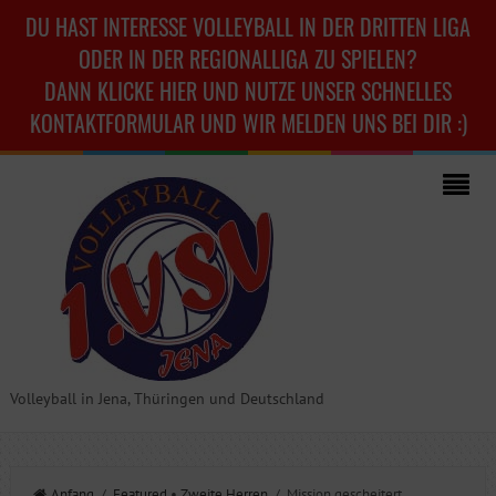
DU HAST INTERESSE VOLLEYBALL IN DER DRITTEN LIGA
ODER IN DER REGIONALLIGA ZU SPIELEN?
DANN KLICKE HIER UND NUTZE UNSER SCHNELLES
KONTAKTFORMULAR UND WIR MELDEN UNS BEI DIR :)
Volleyball in Jena, Thüringen und Deutschland
Anfang
/
Featured
•
Zweite Herren
/ Mission gescheitert