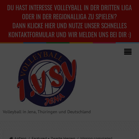
DU HAST INTERESSE VOLLEYBALL IN DER DRITTEN LIGA
ODER IN DER REGIONALLIGA ZU SPIELEN?
DANN KLICKE HIER UND NUTZE UNSER SCHNELLES
KONTAKTFORMULAR UND WIR MELDEN UNS BEI DIR :)
Volleyball in Jena, Thüringen und Deutschland
Anfang
/
Featured
•
Zweite Herren
/ Mission completed