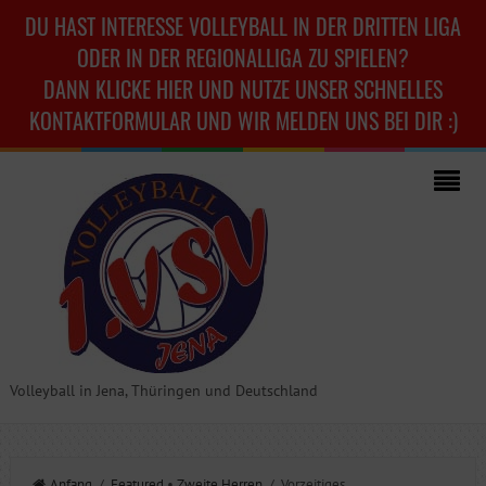
DU HAST INTERESSE VOLLEYBALL IN DER DRITTEN LIGA
ODER IN DER REGIONALLIGA ZU SPIELEN?
DANN KLICKE HIER UND NUTZE UNSER SCHNELLES
KONTAKTFORMULAR UND WIR MELDEN UNS BEI DIR :)
Volleyball in Jena, Thüringen und Deutschland
Anfang
/
Featured
•
Zweite Herren
/ Vorzeitiges