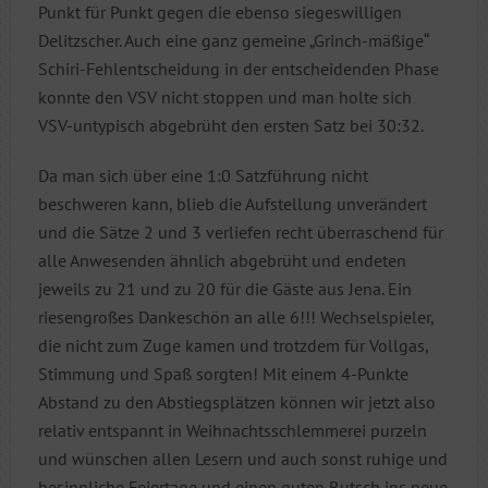
Punkt für Punkt gegen die ebenso siegeswilligen
Delitzscher. Auch eine ganz gemeine „Grinch-mäßige“
Schiri-Fehlentscheidung in der entscheidenden Phase
konnte den VSV nicht stoppen und man holte sich
VSV-untypisch abgebrüht den ersten Satz bei 30:32.
Da man sich über eine 1:0 Satzführung nicht
beschweren kann, blieb die Aufstellung unverändert
und die Sätze 2 und 3 verliefen recht überraschend für
alle Anwesenden ähnlich abgebrüht und endeten
jeweils zu 21 und zu 20 für die Gäste aus Jena. Ein
riesengroßes Dankeschön an alle 6!!! Wechselspieler,
die nicht zum Zuge kamen und trotzdem für Vollgas,
Stimmung und Spaß sorgten! Mit einem 4-Punkte
Abstand zu den Abstiegsplätzen können wir jetzt also
relativ entspannt in Weihnachtsschlemmerei purzeln
und wünschen allen Lesern und auch sonst ruhige und
besinnliche Feiertage und einen guten Rutsch ins neue