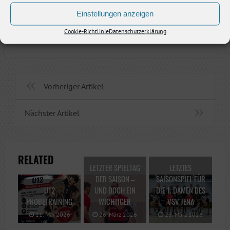
P.S.: Schmalle ist nur einmal Jahr…. Olé, Olé
Einstellungen anzeigen
Cookie-Richtlinie
Datenschutzerklärung
Vorheriger Artikel
Nächster Artikel
RELATED
LETZTER SPIELTAG
LETZTES
DER SAISON –
SAISONSPIEL FÜR
U12
UND DOCH EIN
DIE 1. DAMEN DES
PROBETRAINING
WICHTIGER
VSV JENA
21. Mai 2026
26. März 2026
25. März 2026