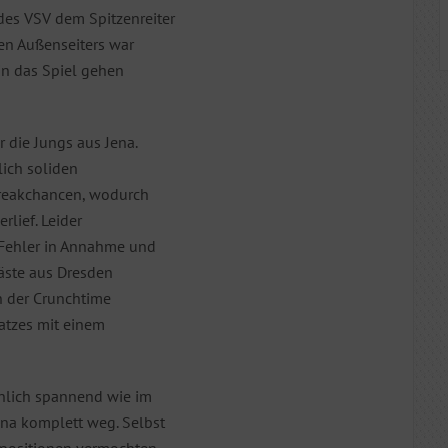
des VSV dem Spitzenreiter
en Außenseiters war
in das Spiel gehen
r die Jungs aus Jena.
lich soliden
Breakchancen, wodurch
rlief. Leider
 Fehler in Annahme und
Gäste aus Dresden
n der Crunchtime
Satzes mit einem
hnlich spannend wie im
ena komplett weg. Selbst
opositionen vermochten