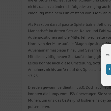
nichts daran zu ändern. Infolgedessen ging auch 
eindeutig mit einem Punktestand von 14:25 an d
Als Reaktion darauf passte Spielertrainer Jeff die
Mannschaft im dritten Satz an. Kaiser und Fabi 
Außenpositionen auf die Mitte, Jeff wechselte v
Horni von der Mitte auf die Diagonalposition, D
Außenannahmespieler hinzu und Severin kehrte a
Wir
Mit dieser völlig neuen Startaufstellung ging es i
Leider konnte auch diese Umstellung, trotz einer
Annahme, nichts am Verlauf des Spiels ändern, u
C
17:25.
Dresden gewann verdient mit 3:0. Doch auch auß
konnten die Jungs vom USV überzeugen. Sie sch
Mühen, um uns das beste (und bisher einzige) G
präsentieren.