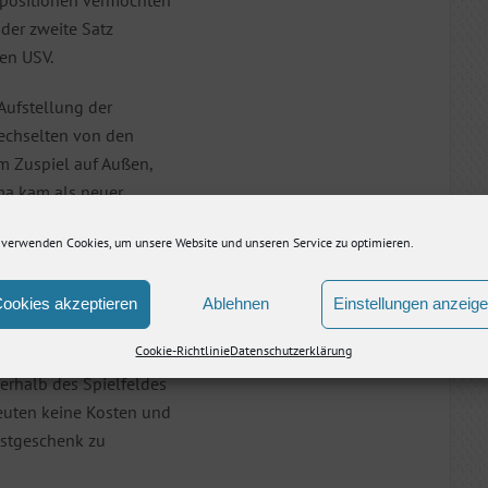
der zweite Satz
en USV.
 Aufstellung der
wechselten von den
om Zuspiel auf Außen,
ima kam als neuer
ls Zuspieler zurück.
 verwenden Cookies, um unsere Website und unseren Service zu optimieren.
n den dritten Satz.
 etwas verbesserten
nd der Satz endete mit
ookies akzeptieren
Ablehnen
Einstellungen anzeig
Cookie-Richtlinie
Datenschutzerklärung
erhalb des Spielfeldes
euten keine Kosten und
astgeschenk zu