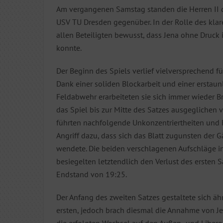
Am vergangenen Samstag standen die Herren II 
USV TU Dresden gegenüber. In der Rolle des klar
allen Beteiligten bewusst, dass Jena ohne Druck 
konnte.
Der Beginn des Spiels verlief vielversprechend fü
Dank einer soliden Blockarbeit und einer erstaun
Feldabwehr erarbeiteten sie sich immer wieder 
das Spiel bis zur Mitte des Satzes ausgeglichen ve
führten nachfolgende Unkonzentriertheiten und
Angriff dazu, dass sich das Blatt zugunsten der 
wendete. Die beiden verschlagenen Aufschläge i
besiegelten letztendlich den Verlust des ersten 
Endstand von 19:25.
Der Anfang des zweiten Satzes gestaltete sich ä
ersten, jedoch brach diesmal die Annahme von J
die erfolgten Wechsel auf den Außen- und Liber