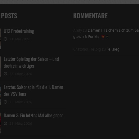
 POSTS
KOMMENTARE
U12 Probetraining
Andy
zu
Damen III sichern sich zum Sai
gleich 6 Punkte
21. Mai 2026
Chatphol Helbig
zu
Teilsieg
Letzter Spieltag der Saison – und
doch ein wichtiger
26. März 2026
Letztes Saisonspiel für die 1. Damen
des VSV Jena
25. März 2026
Damen 3: Ein letztes Mal alles geben
25. März 2026