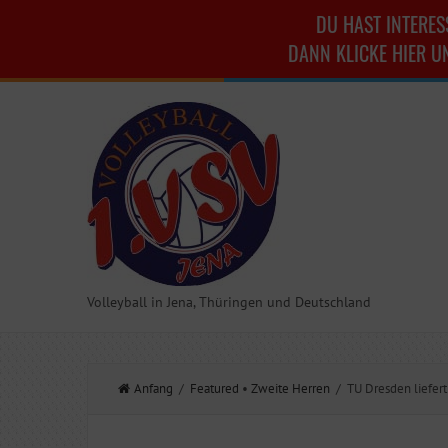
DU HAST INTERES
DANN KLICKE HIER U
Volleyball in Jena, Thüringen und Deutschland
Anfang
/
Featured
•
Zweite Herren
/ TU Dresden liefert