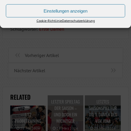
Nun blicken wir gespannt auf das nächste
Wochenende, an dem wir sowohl auf Engelsdorf, als
Einstellungen anzeigen
auch auf Zschopau treffen werden.
Cookie-Richtlinie
Datenschutzerklärung
Schlagwörter:
Erste Damen
Vorheriger Artikel
Nächster Artikel
RELATED
LETZTER SPIELTAG
LETZTES
DER SAISON –
SAISONSPIEL FÜR
U12
UND DOCH EIN
DIE 1. DAMEN DES
PROBETRAINING
WICHTIGER
VSV JENA
21. Mai 2026
26. März 2026
25. März 2026