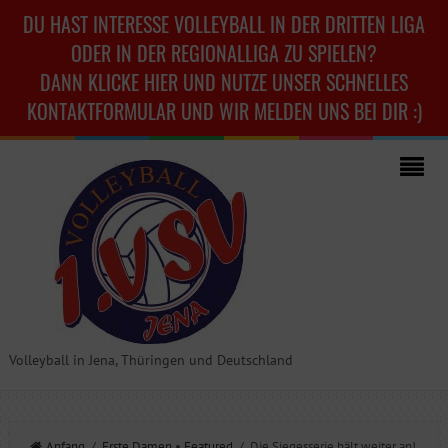
DU HAST INTERESSE VOLLEYBALL IN DER DRITTEN LIGA
ODER IN DER REGIONALLIGA ZU SPIELEN?
DANN KLICKE HIER UND NUTZE UNSER SCHNELLES
KONTAKTFORMULAR UND WIR MELDEN UNS BEI DIR :)
Volleyball in Jena, Thüringen und Deutschland
Anfang
/
Erste Damen
•
Featured
/ Die Siegesserie hält weiter an!