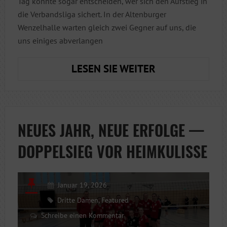
Tag könnte sogar entscheiden, wer sich den Aufstieg in
die Verbandsliga sichert. In der Altenburger
Wenzelhalle warten gleich zwei Gegner auf uns, die
uns einiges abverlangen
DAMEN
LESEN SIE WEITER
3:SHOWDOWN
UM
DIE
TABELLENSPIT
NEUES JAHR, NEUE ERFOLGE —
–
DOPPELSIEG VOR HEIMKULISSE
GIPFELTREFFE
IN
ALTENBURG
Januar 19, 2026
Dritte Damen
,
Featured
Schreibe einen Kommentar