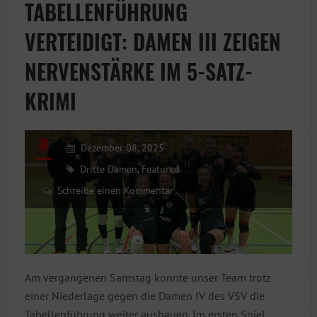
TABELLENFÜHRUNG
WIEDER
VERTEIDIGT: DAMEN III ZEIGEN
ANGREIFEN
NERVENSTÄRKE IM 5-SATZ-
KRIMI
Dezember 08, 2025
Dritte Damen
,
Featured
Schreibe einen Kommentar
Am vergangenen Samstag konnte unser Team trotz
einer Niederlage gegen die Damen IV des VSV die
Tabellenführung weiter ausbauen. Im ersten Spiel