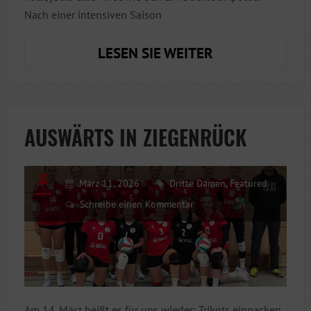
Nach einer intensiven Saison
DAMEN
LESEN SIE WEITER
3:
EIN
LETZTES
MAL
AUSWÄRTS IN ZIEGENRÜCK
ALLES
GEBEN
März 11, 2026
Dritte Damen
,
Featured
Schreibe einen Kommentar
Am 14. März heißt es für uns wieder: Trikots einpacken,