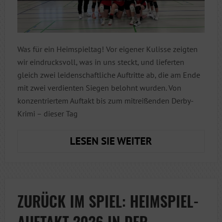
Was für ein Heimspieltag! Vor eigener Kulisse zeigten
wir eindrucksvoll, was in uns steckt, und lieferten
gleich zwei leidenschaftliche Auftritte ab, die am Ende
mit zwei verdienten Siegen belohnt wurden. Von
konzentriertem Auftakt bis zum mitreißenden Derby-
Krimi – dieser Tag
NEUES
LESEN SIE WEITER
JAHR,
NEUE
ERFOLGE
—
ZURÜCK IM SPIEL: HEIMSPIEL-
DOPPELSIEG
AUFTAKT 2026 IN DER
VOR