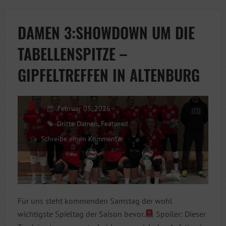
BIS
ZUM
DAMEN 3:SHOWDOWN UM DIE
SCHLUSS
TABELLENSPITZE –
–
BITTERE
GIPFELTREFFEN IN ALTENBURG
NIEDERLAGE
IM
AUFSTIEGSRE
Februar 05, 2026
Dritte Damen
,
Featured
Schreibe einen Kommentar
Für uns steht kommenden Samstag der wohl
wichtigste Spieltag der Saison bevor.
Spoiler: Dieser