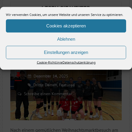
ZURÜCK
LESEN SIE WEITER
IM
Wir verwenden Cookies, um unsere Website und unseren Service zu optimieren.
SPIEL:
Cookies akzeptieren
HEIMSPIEL-
AUFTAKT
Ablehnen
TABELLENSPITZE GESICHERT:
2026
Einstellungen anzeigen
ZWEI SIEGE ZUM JAHRESENDE
IN
DER
Cookie-Richtlinie
Datenschutzerklärung
TRIESSNITZHAL
Dezember 14, 2025
Dritte Damen
,
Featured
Schreibe einen Kommentar
Nach einem gemütlichen Weihnachtsmarktbesuch am