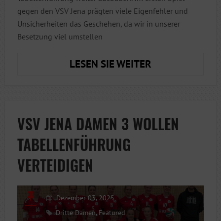
gegen den VSV Jena prägten viele Eigenfehler und
Unsicherheiten das Geschehen, da wir in unserer
Besetzung viel umstellen
TABELLENFÜH
LESEN SIE WEITER
VERTEIDIGT:
DAMEN
III
ZEIGEN
VSV JENA DAMEN 3 WOLLEN
NERVENSTÄRK
TABELLENFÜHRUNG
IM
5-
VERTEIDIGEN
SATZ-
KRIMI
Dezember 03, 2025
Dritte Damen
,
Featured