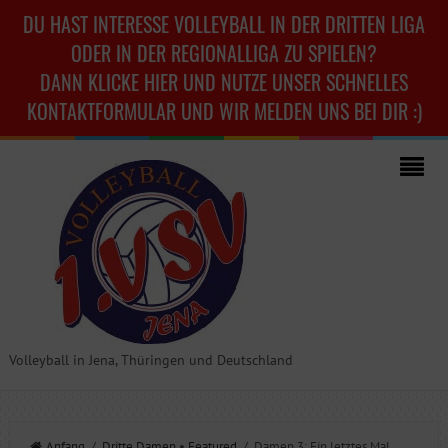
DU HAST INTERESSE VOLLEYBALL IN DER DRITTEN LIGA
ODER IN DER REGIONALLIGA ZU SPIELEN?
DANN KLICKE HIER UND NUTZE UNSER SCHNELLES
KONTAKTFORMULAR UND WIR MELDEN UNS BEI DIR :)
Volleyball in Jena, Thüringen und Deutschland
Anfang
/
Dritte Damen
•
Featured
/ Damen 3: Ein letztes Mal