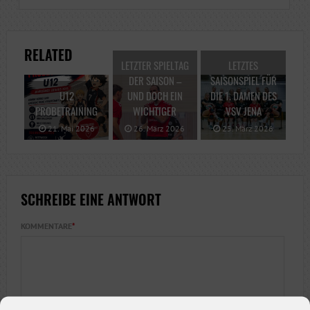
RELATED
LETZTER SPIELTAG
LETZTES
DER SAISON –
SAISONSPIEL FÜR
U12
UND DOCH EIN
DIE 1. DAMEN DES
PROBETRAINING
WICHTIGER
VSV JENA
21. Mai 2026
26. März 2026
25. März 2026
SCHREIBE EINE ANTWORT
KOMMENTARE
*