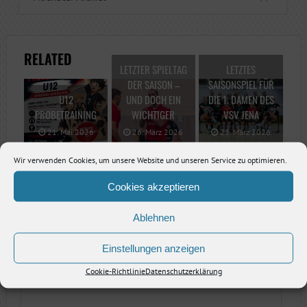
RELATED
LETZTER SPIELTAG
LETZTES
DER SAISON –
SAISONSPIEL FÜR
U12
UND DOCH EIN
DIE 1. DAMEN DES
PROBETRAINING
WICHTIGER
VSV JENA
21. Mai 2026
26. März 2026
25. März 2026
Wir verwenden Cookies, um unsere Website und unseren Service zu optimieren.
Cookies akzeptieren
SCHREIBE EINE ANTWORT
Ablehnen
KOMMENTARE
*
Einstellungen anzeigen
Cookie-Richtlinie
Datenschutzerklärung