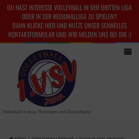
DU HAST INTERESSE VOLLEYBALL IN DER DRITTEN LIGA
ODER IN DER REGIONALLIGA ZU SPIELEN?
DANN KLICKE HIER UND NUTZE UNSER SCHNELLES
KONTAKTFORMULAR UND WIR MELDEN UNS BEI DIR :)
Volleyball in Jena, Thüringen und Deutschland
Anfang
/
Dritte Damen
•
Featured
/ Zurück im Spiel: Heimspiel-