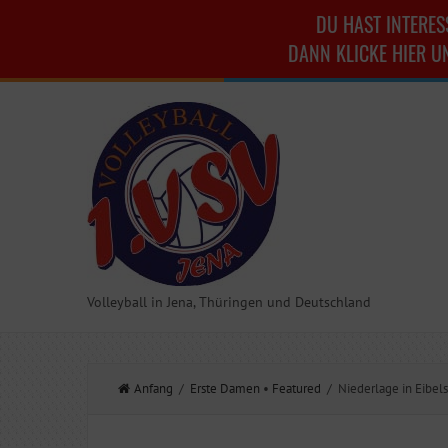
DU HAST INTERES
DANN KLICKE HIER U
Volleyball in Jena, Thüringen und Deutschland
Anfang
/
Erste Damen
•
Featured
/ Niederlage in Eibels