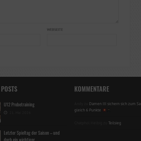
WEBSEITE
 POSTS
KOMMENTARE
U12 Probetraining
Andy
zu
Damen III sichern sich zum Sai
gleich 6 Punkte
21. Mai 2026
Chatphol Helbig
zu
Teilsieg
Letzter Spieltag der Saison – und
doch ein wichtiger