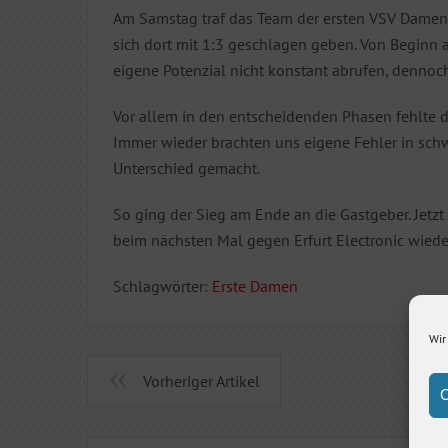
Am Samstag traf das Team der ersten VSV Damen 
sich dort mit 1:3 geschlagen geben. Von Beginn 
eigene Potenzial nicht konstant abrufen, dennoch
Vor allem in den entscheidenden Phasen fehlte die
Immer wieder brachten uns eigene Fehler in sch
Unterschied gemacht.
So ging der Sieg am Ende an die Gastgeber. Jetzt 
beim nächsten Mal gegen Erfurt Electronic wieder
Schlagwörter:
Erste Damen
Wir
Vorheriger Artikel
C