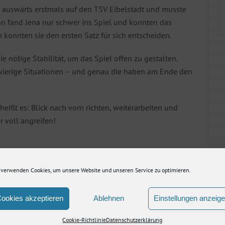
auswärts erstmals auf den TSV Eibelstadt und musste
an fand Jena nur schwer ins Spiel und konnten das
 konnten sie den ersten Satz für sich entscheiden.
 nötige Stabilität, um das Spiel offen zu gestalten.
wierige Situationen – und genau die haben am Ende den
heißt es: Blick nach vorn richten, weiterarbeiten und
 voll angreifen!
 verwenden Cookies, um unsere Website und unseren Service zu optimieren.
Nächster Artikel
ookies akzeptieren
Ablehnen
Einstellungen anzeig
Cookie-Richtlinie
Datenschutzerklärung