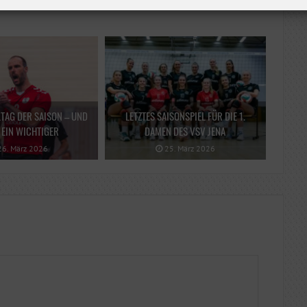
LTAG DER SAISON – UND
LETZTES SAISONSPIEL FÜR DIE 1.
EIN WICHTIGER
DAMEN DES VSV JENA
6. März 2026
25. März 2026