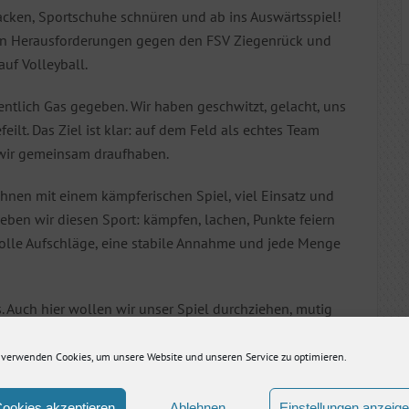
packen, Sportschuhe schnüren und ab ins Auswärtsspiel!
en Herausforderungen gegen den FSV Ziegenrück und
auf Volleyball.
entlich Gas gegeben. Wir haben geschwitzt, gelacht, uns
ilt. Das Ziel ist klar: auf dem Feld als echtes Team
 wir gemeinsam draufhaben.
echnen mit einem kämpferischen Spiel, viel Einsatz und
eben wir diesen Sport: kämpfen, lachen, Punkte feiern
olle Aufschläge, eine stabile Annahme und jede Menge
. Auch hier wollen wir unser Spiel durchziehen, mutig
chen trainiert haben. Wenn wir als Team zusammenhalten,
 das ein richtig erfolgreicher Spieltag werden.
 verwenden Cookies, um unsere Website und unseren Service zu optimieren.
ookies akzeptieren
Ablehnen
Einstellungen anzeig