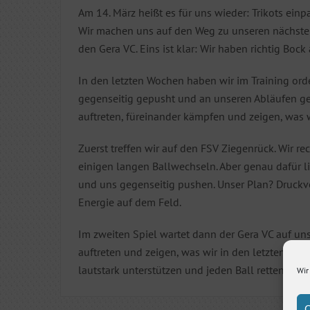
Am 14. März heißt es für uns wieder: Trikots ein
Wir machen uns auf den Weg zu unseren nächst
den Gera VC. Eins ist klar: Wir haben richtig Bock 
In den letzten Wochen haben wir im Training ord
gegenseitig gepusht und an unseren Abläufen gefe
auftreten, füreinander kämpfen und zeigen, was
Zuerst treffen wir auf den FSV Ziegenrück. Wir r
einigen langen Ballwechseln. Aber genau dafür li
und uns gegenseitig pushen. Unser Plan? Druckv
Energie auf dem Feld.
Im zweiten Spiel wartet dann der Gera VC auf uns
auftreten und zeigen, was wir in den letzten Wo
lautstark unterstützen und jeden Ball retten, kann
Wir
C