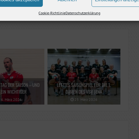
Nächster Artikel
Cookie-Richtlinie
Datenschutzerklärung
LTAG DER SAISON – UND
LETZTES SAISONSPIEL FÜR DIE 1.
EIN WICHTIGER
DAMEN DES VSV JENA
6. März 2026
25. März 2026