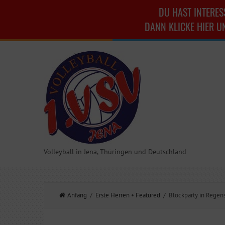
DU HAST INTERES
DANN KLICKE HIER U
Volleyball in Jena, Thüringen und Deutschland
Anfang
/
Erste Herren
•
Featured
/ Blockparty in Regen