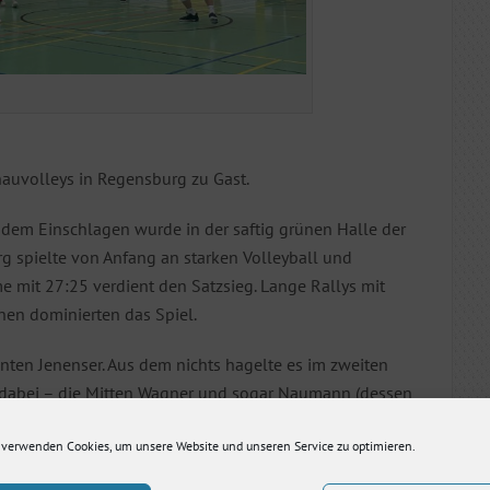
nauvolleys in Regensburg zu Gast.
em Einschlagen wurde in der saftig grünen Halle der
rg spielte von Anfang an starken Volleyball und
e mit 27:25 verdient den Satzsieg. Lange Rallys mit
en dominierten das Spiel.
ten Jenenser. Aus dem nichts hagelte es im zweiten
t dabei – die Mitten Wagner und sogar Naumann (dessen
den Block gewissenhaft wie Pförtner. Doch nicht nur den
 verwenden Cookies, um unsere Website und unseren Service zu optimieren.
 einem Doppelblock gehört ja auch noch ein Außen,
chten ihre Sache gut. Gleichzeitig ist dies ein