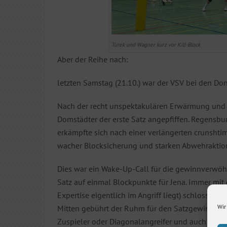
Turek und Wagner kurz vor Kill-Block
Aber der Reihe nach:
letzten Samstag (21.10.) war der VSV bei den Do
Nach der recht unspektakulären Erwärmung und d
Domstädter der erste Satz angepfiffen. Regensbu
erkämpfte sich nach einer verlängerten crunshtim
wacher Blocksicherung und starken Abwehraktion
Dies war ein Wake-Up-Call für die gewinnverwöhn
Satz auf einmal Blockpunkte für Jena. Immer mi
Expertise eigentlich im Angriff liegt) schlossen 
Wir
Mitten gebührt der Ruhm für den Satzgewinn. Zu
Zuspieler oder Diagonalangreifer und auch jene ma