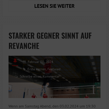
BÄRENSTARKE
LESEN SIE WEITER
3:0
HEIMSIEG
DES
VSV
STARKER GEGNER SINNT AUF
JENA
REVANCHE
Februar 01, 2024
Erste Herren
,
Featured
Schreibe einen Kommentar
Wenn am Samstag Abend, den 03.02.2024 um 19:30