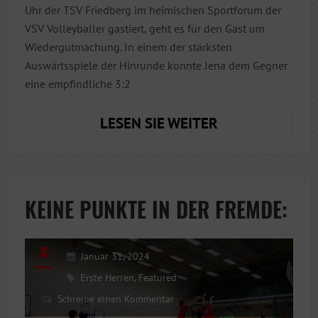
Uhr der TSV Friedberg im heimischen Sportforum der
VSV Volleyballer gastiert, geht es für den Gast um
Wiedergutmachung. In einem der stärksten
Auswärtsspiele der Hinrunde konnte Jena dem Gegner
eine empfindliche 3:2
STARKER
LESEN SIE WEITER
GEGNER
SINNT
AUF
REVANCHE
KEINE PUNKTE IN DER FREMDE:
Januar 31, 2024
Erste Herren
,
Featured
Schreibe einen Kommentar