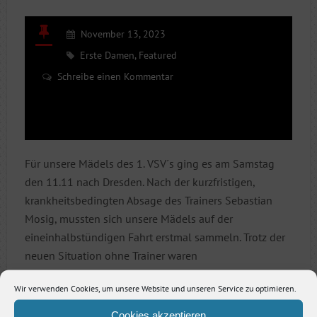
November 13, 2023
Erste Damen
,
Featured
Schreibe einen Kommentar
Für unsere Mädels des 1. VSV´s ging es am Samstag
den 11.11 nach Dresden. Nach der kurzfristigen,
krankheitsbedingten Absage des Trainers Sebastian
Mosig, mussten sich unsere Mädels auf der
eineinhalbstündigen Fahrt erstmal sammeln. Trotz der
neuen Situation ohne Trainer waren
Wir verwenden Cookies, um unsere Website und unseren Service zu optimieren.
EIN
LESEN SIE WEITER
SATZ
Cookies akzeptieren