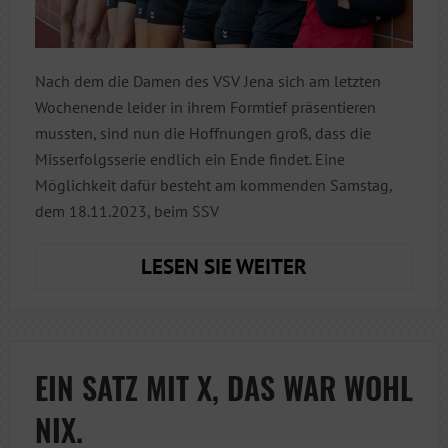
Nach dem die Damen des VSV Jena sich am letzten
Wochenende leider in ihrem Formtief präsentieren
mussten, sind nun die Hoffnungen groß, dass die
Misserfolgsserie endlich ein Ende findet. Eine
Möglichkeit dafür besteht am kommenden Samstag,
dem 18.11.2023, beim SSV
NEUES
LESEN SIE WEITER
SPIEL,
NEUE
MÖGLICHKEIT
FÜR
EIN SATZ MIT X, DAS WAR WOHL
WICHTIGE
NIX.
PUNKTE