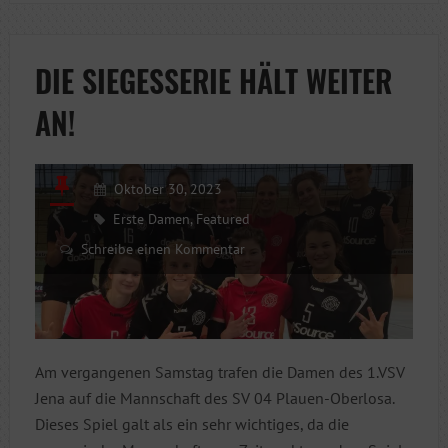
DER
REGIONALLIGA
OST
DIE SIEGESSERIE HÄLT WEITER
AN!
Oktober 30, 2023
Erste Damen
,
Featured
Schreibe einen Kommentar
Am vergangenen Samstag trafen die Damen des 1.VSV
Jena auf die Mannschaft des SV 04 Plauen-Oberlosa.
Dieses Spiel galt als ein sehr wichtiges, da die