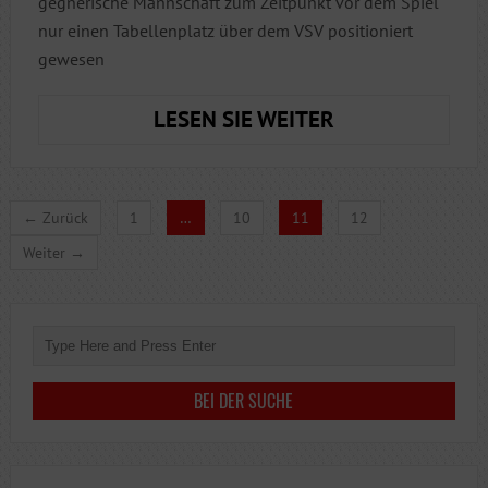
gegnerische Mannschaft zum Zeitpunkt vor dem Spiel
nur einen Tabellenplatz über dem VSV positioniert
gewesen
DIE
LESEN SIE WEITER
SIEGESSERIE
HÄLT
WEITER
← Zurück
1
…
10
11
12
AN!
Weiter →