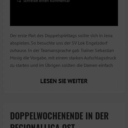
Schreibe einen Kommentar
Der erste Part des Doppelspieltags sollte sich in Jena
abspielen. So besuchte uns der SV Lok Engelsdorf
zuhause. In der Teamansprache gab Trainer Sebastian
Mosig die Vorgabe, mit einem starken Aufschlagsdruck
zu starten und im Übrigen sollten die Damen einfach
DAS
LESEN SIE WEITER
WOCHENENDE,
DESSEN
NAME
NIE
DOPPELWOCHENENDE IN DER
GENANNT
REGIONALLIGA OST
WERDEN