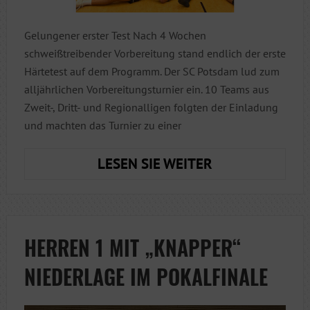
Gelungener erster Test Nach 4 Wochen
schweißtreibender Vorbereitung stand endlich der erste
Härtetest auf dem Programm. Der SC Potsdam lud zum
alljährlichen Vorbereitungsturnier ein. 10 Teams aus
Zweit-, Dritt- und Regionalligen folgten der Einladung
und machten das Turnier zu einer
VSV
LESEN SIE WEITER
H1
MIT
GUTEM
ERGEBNIS
HERREN 1 MIT „KNAPPER“
BEIM
NIEDERLAGE IM POKALFINALE
VORBEREITUN