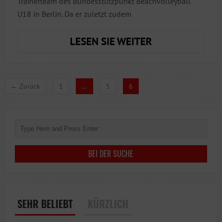
Trainerteam des Bundesstützpunkt Beachvolleyball
U18 in Berlin. Da er zuletzt zudem
DIE
LESEN SIE WEITER
HERREN
1
FOKUSSIEREN
← Zurück
1
…
5
6
SICH
AUF
DIE
BEVORSTEHEN
SAISON
SEHR BELIEBT
KÜRZLICH