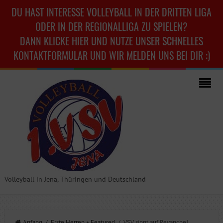
DU HAST INTERESSE VOLLEYBALL IN DER DRITTEN LIGA
ODER IN DER REGIONALLIGA ZU SPIELEN?
DANN KLICKE HIER UND NUTZE UNSER SCHNELLES
KONTAKTFORMULAR UND WIR MELDEN UNS BEI DIR :)
Volleyball in Jena, Thüringen und Deutschland
Anfang
/
Erste Herren
•
Featured
/ VSV sinnt auf Revanche!