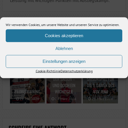
Leistung mit wichtigen Punkten mit Abstiegskampf.
Wir verwenden Cookies, um unsere Website und unseren Service zu optimieren.
Vorheriger Artikel
Cookies akzeptieren
Nächster Artikel
Ablehnen
Einstellungen anzeigen
RELATED
Cookie-Richtlinie
Datenschutzerklärung
LETZTER SPIELTAG
LETZTES
DER SAISON –
SAISONSPIEL FÜR
U12
UND DOCH EIN
DIE 1. DAMEN DES
PROBETRAINING
WICHTIGER
VSV JENA
21. Mai 2026
26. März 2026
25. März 2026