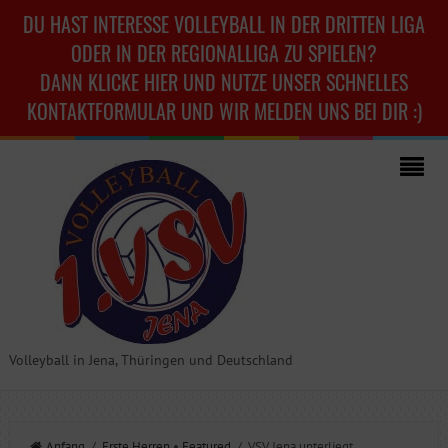
DU HAST INTERESSE VOLLEYBALL IN DER DRITTEN LIGA
ODER IN DER REGIONALLIGA ZU SPIELEN?
DANN KLICKE HIER UND NUTZE UNSER SCHNELLES
KONTAKTFORMULAR UND WIR MELDEN UNS BEI DIR :)
Volleyball in Jena, Thüringen und Deutschland
Anfang
/
Erste Herren
•
Featured
/ VSV Jena unterliegt