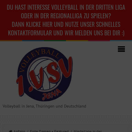
DU HAST INTERESSE VOLLEYBALL IN DER DRITTEN LIGA
ODER IN DER REGIONALLIGA ZU SPIELEN?
DANN KLICKE HIER UND NUTZE UNSER SCHNELLES
KONTAKTFORMULAR UND WIR MELDEN UNS BEI DIR :)
Volleyball in Jena, Thüringen und Deutschland
Anfang
/
Erste Damen
•
Featured
/ Niederlage in der