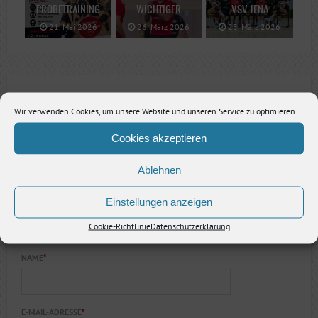
PROBETRAINING
WICHTIGER
VSV JENA
21. Mai 2026
26. März 2026
25. März 2026
SCHREIBE EINE ANTWORT
Wir verwenden Cookies, um unsere Website und unseren Service zu optimieren.
KOMMENTARE
*
Cookies akzeptieren
Ablehnen
Einstellungen anzeigen
Cookie-Richtlinie
Datenschutzerklärung
NAME
*
E-MAIL-ADRESSE
*