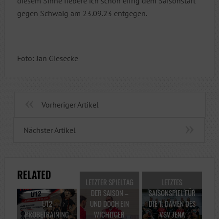
diesem Sinne fiebere ich schon eifrig dem Saisonstart
gegen Schwaig am 23.09.23 entgegen.
Foto: Jan Giesecke
Vorheriger Artikel
Nächster Artikel
RELATED
LETZTER SPIELTAG
LETZTES
DER SAISON –
SAISONSPIEL FÜR
U12
UND DOCH EIN
DIE 1. DAMEN DES
PROBETRAINING
WICHTIGER
VSV JENA