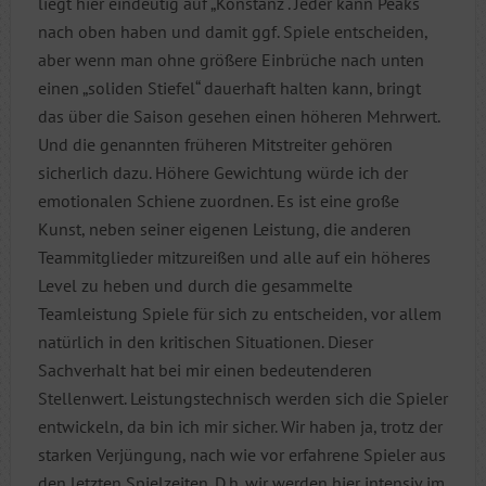
liegt hier eindeutig auf „Konstanz“. Jeder kann Peaks
nach oben haben und damit ggf. Spiele entscheiden,
aber wenn man ohne größere Einbrüche nach unten
einen „soliden Stiefel“ dauerhaft halten kann, bringt
das über die Saison gesehen einen höheren Mehrwert.
Und die genannten früheren Mitstreiter gehören
sicherlich dazu. Höhere Gewichtung würde ich der
emotionalen Schiene zuordnen. Es ist eine große
Kunst, neben seiner eigenen Leistung, die anderen
Teammitglieder mitzureißen und alle auf ein höheres
Level zu heben und durch die gesammelte
Teamleistung Spiele für sich zu entscheiden, vor allem
natürlich in den kritischen Situationen. Dieser
Sachverhalt hat bei mir einen bedeutenderen
Stellenwert.
Leistungstechnisch werden sich die Spieler
entwickeln, da bin ich mir sicher. Wir haben ja, trotz der
starken Verjüngung, nach wie vor erfahrene Spieler aus
den letzten Spielzeiten. D.h. wir werden hier intensiv im