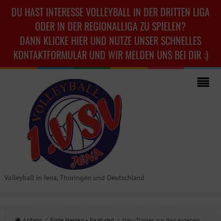
DU HAST INTERESSE VOLLEYBALL IN DER DRITTEN LIGA
ODER IN DER REGIONALLIGA ZU SPIELEN?
DANN KLICKE HIER UND NUTZE UNSER SCHNELLES
KONTAKTFORMULAR UND WIR MELDEN UNS BEI DIR :)
Volleyball in Jena, Thüringen und Deutschland
Anfang
/
Erste Herren
•
Featured
/ Neu-Trainer aus den eigenen