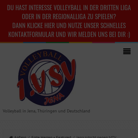
DU HAST INTERESSE VOLLEYBALL IN DER DRITTEN LIGA
ODER IN DER REGIONALLIGA ZU SPIELEN?
DANN KLICKE HIER UND NUTZE UNSER SCHNELLES
KONTAKTFORMULAR UND WIR MELDEN UNS BEI DIR :)
Volleyball in Jena, Thüringen und Deutschland
Anfang
/
Erste Herren
•
Featured
/ Jena rutscht gegen MTV