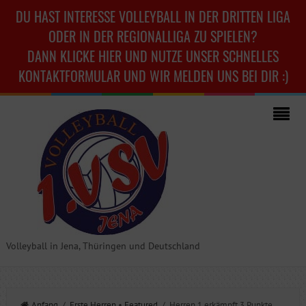
DU HAST INTERESSE VOLLEYBALL IN DER DRITTEN LIGA
ODER IN DER REGIONALLIGA ZU SPIELEN?
DANN KLICKE HIER UND NUTZE UNSER SCHNELLES
KONTAKTFORMULAR UND WIR MELDEN UNS BEI DIR :)
Volleyball in Jena, Thüringen und Deutschland
Anfang
/
Erste Herren
•
Featured
/ Herren 1 erkämpft 3 Punkte