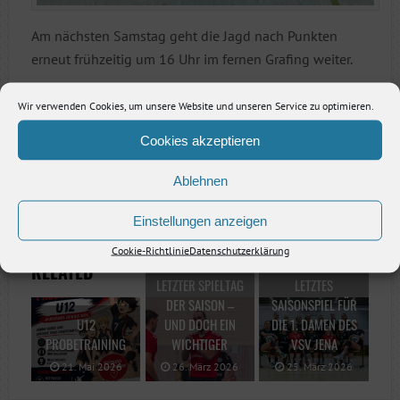
Am nächsten Samstag geht die Jagd nach Punkten
erneut frühzeitig um 16 Uhr im fernen Grafing weiter.
Wir verwenden Cookies, um unsere Website und unseren Service zu optimieren.
Cookies akzeptieren
Vorheriger Artikel
Ablehnen
Nächster Artikel
Einstellungen anzeigen
Cookie-Richtlinie
Datenschutzerklärung
RELATED
LETZTER SPIELTAG
LETZTES
DER SAISON –
SAISONSPIEL FÜR
U12
UND DOCH EIN
DIE 1. DAMEN DES
PROBETRAINING
WICHTIGER
VSV JENA
21. Mai 2026
26. März 2026
25. März 2026