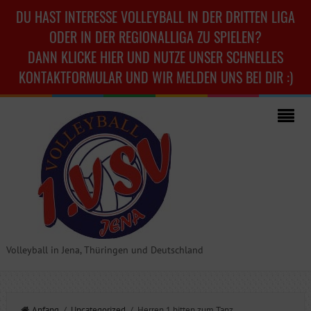
DU HAST INTERESSE VOLLEYBALL IN DER DRITTEN LIGA
ODER IN DER REGIONALLIGA ZU SPIELEN?
DANN KLICKE HIER UND NUTZE UNSER SCHNELLES
KONTAKTFORMULAR UND WIR MELDEN UNS BEI DIR :)
Volleyball in Jena, Thüringen und Deutschland
Anfang
/
Uncategorized
/ Herren 1 bitten zum Tanz