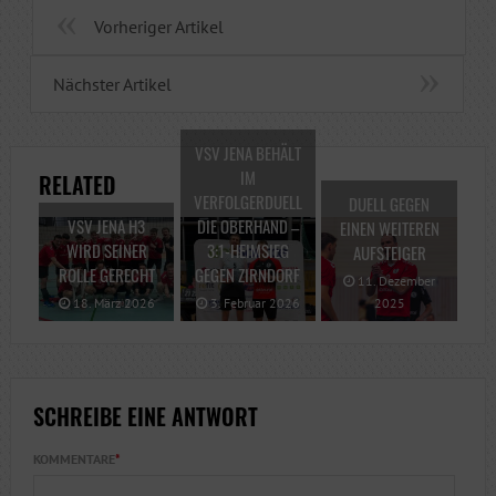
Vorheriger Artikel
Nächster Artikel
VSV JENA BEHÄLT
IM
RELATED
VERFOLGERDUELL
DUELL GEGEN
VSV JENA H3
DIE OBERHAND –
EINEN WEITEREN
WIRD SEINER
3:1-HEIMSIEG
AUFSTEIGER
ROLLE GERECHT
GEGEN ZIRNDORF
11. Dezember
18. März 2026
3. Februar 2026
2025
SCHREIBE EINE ANTWORT
KOMMENTARE
*