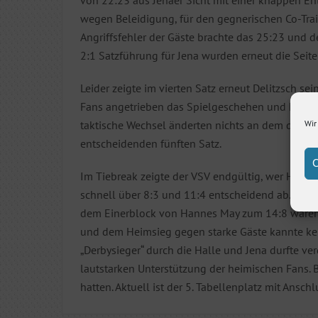
wegen Beleidigung, für den gegnerischen Co-Tr
Angriffsfehler der Gäste brachte das 25:23 und d
2:1 Satzführung für Jena wurden erneut die Seit
Leider zeigte im vierten Satz erneut Delitzsch s
Fans angetrieben das Spielgeschehen und konnte
Wir
taktische Wechsel änderten nichts an dem deutlic
entscheidenden fünften Satz.
C
Im Tiebreak zeigte der VSV endgültig, wer Herr im 
schnell über 8:3 und 11:4 entscheidend ab. Mit
dem Einerblock von Hannes May zum 14:8 waren 
und dem Heimsieg gegen starke Gäste kannte kei
„Derbysieger“ durch die Halle und Jena durfte ve
lautstarken Unterstützung der heimischen Fans.
hatten. Aktuell ist der 5. Tabellenplatz mit Ansch