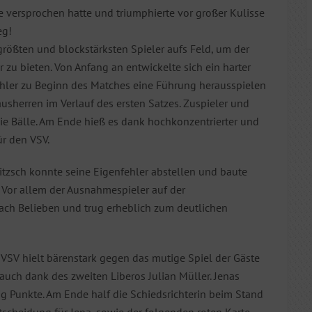
e versprochen hatte und triumphierte vor großer Kulisse
eg!
rößten und blockstärksten Spieler aufs Feld, um der
zu bieten. Von Anfang an entwickelte sich ein harter
ehler zu Beginn des Matches eine Führung herausspielen
usherren im Verlauf des ersten Satzes. Zuspieler und
die Bälle. Am Ende hieß es dank hochkonzentrierter und
ür den VSV.
litzsch konnte seine Eigenfehler abstellen und baute
 Vor allem der Ausnahmespieler auf der
ach Belieben und trug erheblich zum deutlichen
r VSV hielt bärenstark gegen das mutige Spiel der Gäste
auch dank des zweiten Liberos Julian Müller. Jenas
g Punkte. Am Ende half die Schiedsrichterin beim Stand
scheidung für Jena, sowie der folgenden roten Karte,