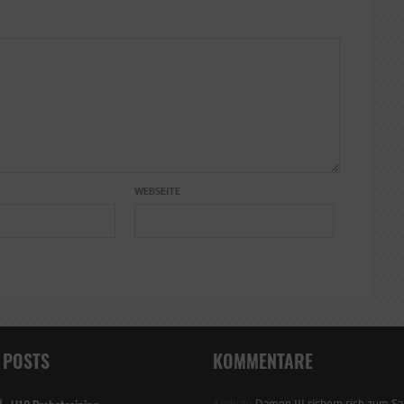
WEBSEITE
 POSTS
KOMMENTARE
Andy
zu
Damen III sichern sich zum Sai