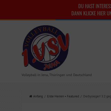
DU HAST INTERES
DANN KLICKE HIER U
Volleyball in Jena, Thüringen und Deutschland
Anfang
/
Erste Herren
•
Featured
/ Derbysieger! 3:2 geg