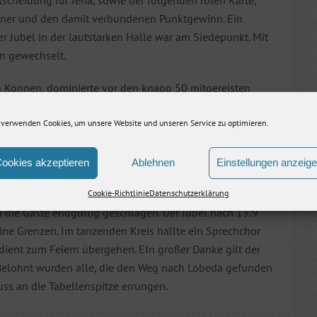
ainer und den damit verbundenen Punktgewinn. Ein
er Jubel in der lautstarken Halle war am Siedepunkt. Mit
en gewechselt.
ein Können, dominierte vor den knapp 50 mitgereisten
 sich schnell vorentscheidend absetzen. Ein paar
 verwenden Cookies, um unsere Website und unseren Service zu optimieren.
hen 25:15 für die Gäste und damit ging es in den alles
ookies akzeptieren
Ablehnen
Einstellungen anzeig
Haus ist, spielte nahezu fehlerfrei und setzte sich sich
 einem der grandiosesten Ballwechsel des Abends und
Cookie-Richtlinie
Datenschutzerklärung
die Gäste endgültig geschlagen. Der Jubel nach 15:9
ne Grenzen. Im tanzenden Kreis hallte ein Sprechchor
rdient zum Feiern übergehen. EIn großer Danke gilt der
 Belohnt wurden alle, die den Weg nach Lobeda gefunden
luss an die Tabellenspitze errungen.