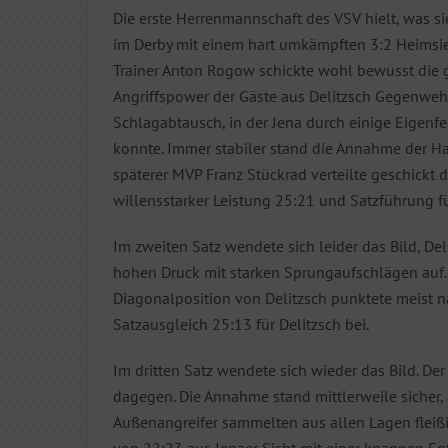
Die erste Herrenmannschaft des VSV hielt, was si
im Derby mit einem hart umkämpften 3:2 Heimsi
Trainer Anton Rogow schickte wohl bewusst die g
Angriffspower der Gäste aus Delitzsch Gegenwehr 
Schlagabtausch, in der Jena durch einige Eigenf
konnte. Immer stabiler stand die Annahme der Ha
späterer MVP Franz Stückrad verteilte geschickt 
willensstarker Leistung 25:21 und Satzführung f
Im zweiten Satz wendete sich leider das Bild, De
hohen Druck mit starken Sprungaufschlägen auf.
Diagonalposition von Delitzsch punktete meist n
Satzausgleich 25:13 für Delitzsch bei.
Im dritten Satz wendete sich wieder das Bild. De
dagegen. Die Annahme stand mittlerweile sicher, 
Außenangreifer sammelten aus allen Lagen fleißi
von 22:23 aus Jenaer Sicht mit einer knappen Ent