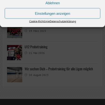
Damen III sichern sich zum Saisonstart gleich 6 Punkte
Ablehnen
Einstellungen anzeigen
30. September 2025
Cookie-Richtlinie
Datenschutzerklärung
Teilsieg
19. März 2025
U12 Probetraining
21. Mai 2026
Wir suchen Dich – Probetraining für alle Ligen möglich
10. August 2023