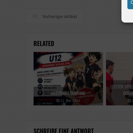
C
Vorheriger Artikel
RELATED
LETZTER SPIE
U12 PROBETRAINING
DOCH 
21. Mai 2026
2
SCHREIBE EINE ANTWORT