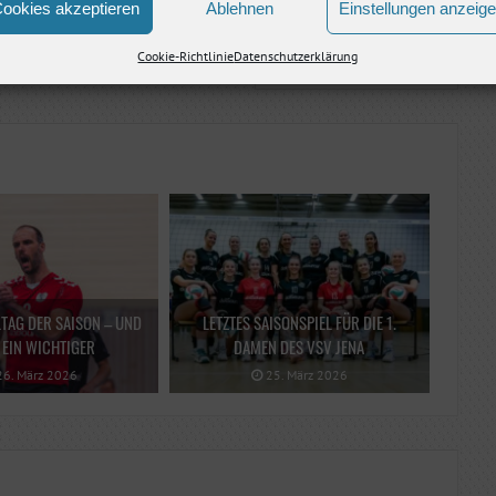
ookies akzeptieren
Ablehnen
Einstellungen anzeig
Cookie-Richtlinie
Datenschutzerklärung
Nächster Artikel
LTAG DER SAISON – UND
LETZTES SAISONSPIEL FÜR DIE 1.
EIN WICHTIGER
DAMEN DES VSV JENA
6. März 2026
25. März 2026