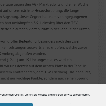
ederlage gegen den VGF Marktredwitz und einer Woche
nt auf unsere nächste Herausforderung: die lange
von Augsburg. Unser Gegner hatte am vorangegangenen
en hart umkämpften 3:2 Heimsieg über den TSV
ierte sie auf den vierten Platz in der Tabelle der Dritten
l von großer Bedeutung, besonders nach den zwei
starken Leistungen auswärts anzuknüpfen, welche zuvor
K Amberg abgerufen wurden.
nd (12.11) um 19 Uhr angesetzt, es wird ein
l wir uns derzeit auf dem achten Platz in der Tabelle
unserem Kontrahenten, dem TSV Friedberg. Das bedeutet,
ns nicht nur wichtige Punkte, sondern auch einen Sprung
nser Bestes zu geben und den VSV Jena in Friedberg
 verwenden Cookies, um unsere Website und unseren Service zu optimieren.