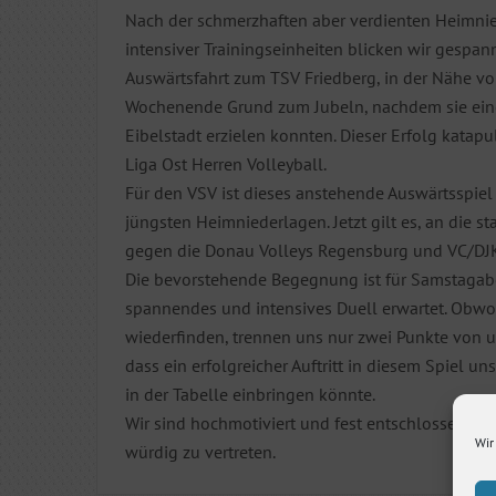
Nach der schmerzhaften aber verdienten Heimni
intensiver Trainingseinheiten blicken wir gespan
Auswärtsfahrt zum TSV Friedberg, in der Nähe 
Wochenende Grund zum Jubeln, nachdem sie ein
Eibelstadt erzielen konnten. Dieser Erfolg katapult
Liga Ost Herren Volleyball.
Für den VSV ist dieses anstehende Auswärtsspie
jüngsten Heimniederlagen. Jetzt gilt es, an die 
gegen die Donau Volleys Regensburg und VC/DJ
Die bevorstehende Begegnung ist für Samstagabe
spannendes und intensives Duell erwartet. Obwoh
wiederfinden, trennen uns nur zwei Punkte von 
dass ein erfolgreicher Auftritt in diesem Spiel u
in der Tabelle einbringen könnte.
Wir sind hochmotiviert und fest entschlossen, u
Wir
würdig zu vertreten.