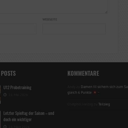
WEBSEITE
 POSTS
KOMMENTARE
U12 Probetraining
Andy
zu
Damen III sichern sich zum Sai
gleich 6 Punkte
21. Mai 2026
Chatphol Helbig
zu
Teilsieg
Letzter Spieltag der Saison – und
doch ein wichtiger
26. März 2026