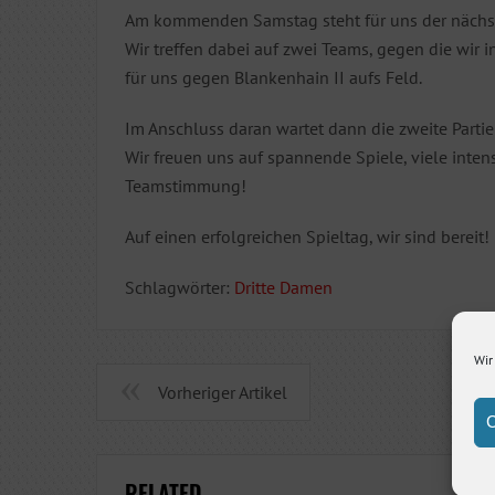
Am kommenden Samstag steht für uns der nächste
Wir treffen dabei auf zwei Teams, gegen die wir i
für uns gegen Blankenhain II aufs Feld.
Im Anschluss daran wartet dann die zweite Parti
Wir freuen uns auf spannende Spiele, viele inten
Teamstimmung!
Auf einen erfolgreichen Spieltag, wir sind bereit!
Schlagwörter:
Dritte Damen
Wir
Vorheriger Artikel
C
RELATED