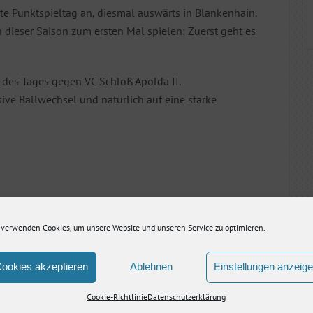
 Punktspieltag an, diesmal auswärts in Blankenhain.
n dieser Saison zum ersten Mal spielen: Zuerst geht es
e des Tages gegen VC Schloß Apolda II.
sive Ballwechsel und natürlich auf eine starke
 verwenden Cookies, um unsere Website und unseren Service zu optimieren.
Nächster Artikel
ookies akzeptieren
Ablehnen
Einstellungen anzeig
Cookie-Richtlinie
Datenschutzerklärung