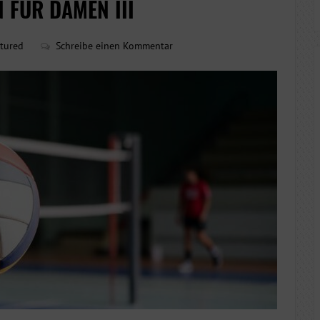
 FÜR DAMEN III
tured
Schreibe einen Kommentar