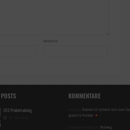
WEBSEITE
 POSTS
KOMMENTARE
U12 Probetraining
Andy
zu
Damen III sichern sich zum Sai
gleich 6 Punkte
21. Mai 2026
Chatphol Helbig
zu
Teilsieg