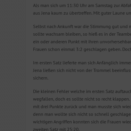
Als man sich um 11:30 Uhr am Samstag zur Abfahr
aus Jena kaum zu übertreffen. Mit guter Laune u
Selbst nach Ankunft war die Stimmung gut und m
sollte wachsam bleiben, so hieß es in der Team
ein oder anderen Punkt mit ihren unvorhersehbare
Frauen schon einmal 3:2 geschlagen geben. Doc
Im ersten Satz lieferte man sich Anfänglich imm
Jena ließen sich nicht von der Trommel beeinflu
sichern.
Die kleinen Fehler welche im ersten Satz auftau
wegfallen, doch es sollte nicht so recht klappe
mit drei Punkte zurück und man musste sich wie
denn man wollte sich nicht so schnell geschlag
wichtigen Angriffen konnten sich die Frauen wie
zweiten Satz mit 25:20.