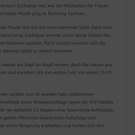
t nach Zschopau traf, war die Motivation der Frauen
nd bester Musik ging es Richtung Sachsen.
an freute sich auf das bevorstehende Spiel. Doch man
besprechung. Zschopau konnte schon letzte Saison den
n Aktionen erzielen. Nicht zuletzt mussten sich die
h diesmal sollte es anders kommen.
er wieder ein Kopf-an-Kopf rennen, doch die Frauen aus
ssen und konnten sich den ersten Satz mit einem 25:19
chten sollten nun im zweiten Satz vollkommen
n. Innerhalb eines Wimpernschlags lagen die VSV Mädels
der ran kämpfen. Es begann eine Spannende Aufholjagt,
en geben. Mit einem druckvollen Aufschlag und
der einen Vorsprung erarbeiten und holten sich den