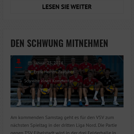
WELCHER
LESEN SIE WEITER
SPIELER-
TYP
BIST
DU?
DEN SCHWUNG MITNEHMEN
Januar 25, 2024
Erste Herren
,
Featured
Schreibe einen Kommentar
Am kommenden Samstag geht es für den VSV zum
nächsten Spieltag in der dritten Liga Nord. Die Partie
gegen TSV Eibelstadt wird in der drei Felderhalle in