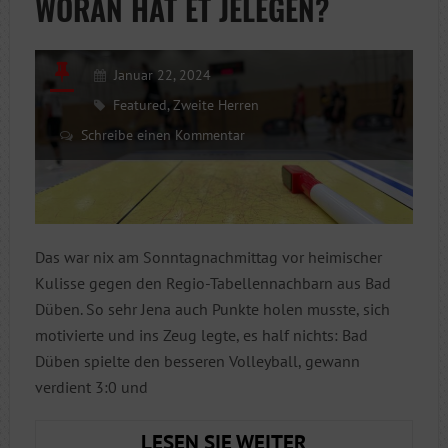
WORAN HAT ET JELEGEN?
END
Januar 22, 2024
Featured
,
Zweite Herren
Schreibe einen Kommentar
Das war nix am Sonntagnachmittag vor heimischer
Kulisse gegen den Regio-Tabellennachbarn aus Bad
Düben. So sehr Jena auch Punkte holen musste, sich
motivierte und ins Zeug legte, es half nichts: Bad
Düben spielte den besseren Volleyball, gewann
verdient 3:0 und
WORAN
LESEN SIE WEITER