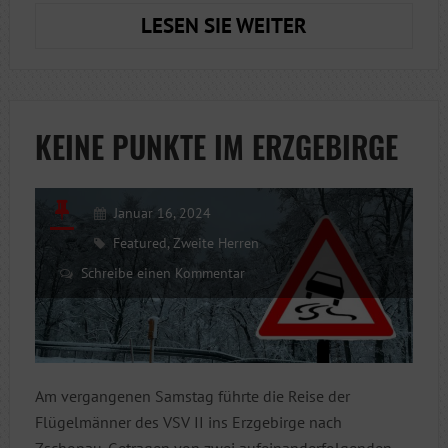
FUTUR
LESEN SIE WEITER
III
KEINE PUNKTE IM ERZGEBIRGE
Januar 16, 2024
Featured
,
Zweite Herren
Schreibe einen Kommentar
Am vergangenen Samstag führte die Reise der
Flügelmänner des VSV II ins Erzgebirge nach
Zschopau. Getragen von zwei aufeinanderfolgenden