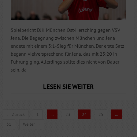
Spielbericht DJK München Ost-Hersching gegen VSV
Jena. Die Begegnung zwischen München und Jena
endete mit einem 3:1-Sieg für München. Der erste Satz
begann vielversprechend für Jena, das mit 25:20 in
Führung ging. Allerdings sollte dies nicht von Dauer
sein, da
11
LESEN SIE WEITER
JUNGS,
900KM
UND
← Zurück
1
…
23
24
25
…
0
31
Weiter →
PUNKTE