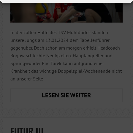
In der kalten Halle des TSV Mühldorfes standen
unsere Jungs am 13.01.2024 dem Tabellenführer
gegenüber. Doch schon am morgen erhielt Headcoach
Rogow schlechte Neuigkeiten. Hauptangreifer und
Sprungwunder Eric Turek kann aufgrund einer
Krankheit das wichtige Doppelspiel-Wochenende nicht
an unserer Seite
VERNICHTEND
LESEN SIE WEITER
NIEDERLAGE
GEGEN
MÜHLDORF
FUTUR III