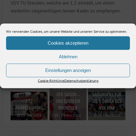
USV TU Dresden, welche am 1.2. einlädt, um einen
weiterhin siegeswilligen Jenaer Kader zu empfangen.
Wir verwenden Cookies, um unsere Website und unseren Service zu optimieren.
Vorheriger Artikel
Cookies akzeptieren
Nächster Artikel
Ablehnen
Einstellungen anzeigen
Cookie-Richtlinie
Datenschutzerklärung
RELATED
LETZTER SPIELTAG
LETZTES
DER SAISON –
SAISONSPIEL FÜR
U12
UND DOCH EIN
DIE 1. DAMEN DES
PROBETRAINING
WICHTIGER
VSV JENA
21. Mai 2026
26. März 2026
25. März 2026