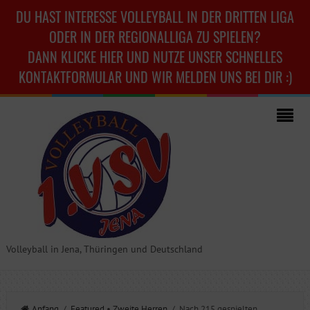
DU HAST INTERESSE VOLLEYBALL IN DER DRITTEN LIGA
ODER IN DER REGIONALLIGA ZU SPIELEN?
DANN KLICKE HIER UND NUTZE UNSER SCHNELLES
KONTAKTFORMULAR UND WIR MELDEN UNS BEI DIR :)
Volleyball in Jena, Thüringen und Deutschland
Anfang
/
Featured
•
Zweite Herren
/ Nach 215 gespielten