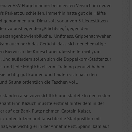
e Jenaer VSV Flügelmänner beim ersten Versuch im neuen
 Parkett zu schleifen. Immerhin hatte gut die Hälfte
and genommen und Dima soll sogar von 5 Liegestützen
en vorausliegenden „Pflichtsieg“ gegen den
Feuerzangenbowlenbäuche, Unfitness, Grippenachwehen
kam auch noch das Gerücht, dass sich der ehemalige
 Bierwisch die Knieschoner überstreifen will, um
. Und außerdem sollen sich die Doppelkorn-Städter zur
iet und jede Möglichkeit zum Training genutzt haben.
 sie richtig gut können und hauten sich nach den
 und Sauna ordentlich die Taschen voll.
ständen also zuversichtlich und startete in den ersten
nant Finn Kazuch musste erstmal hinter dem in der
r auf der Bank Platz nehmen. Captain Kaiser,
ck unterstützen und tauschte die Startposition mit
 hat, wie wichtig er in der Annahme ist. Spanni kam auf