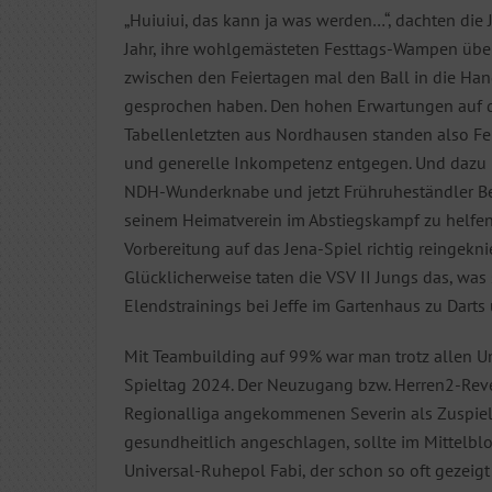
„Huiuiui, das kann ja was werden…“, dachten di
Jahr, ihre wohlgemästeten Festtags-Wampen über’s
zwischen den Feiertagen mal den Ball in die H
gesprochen haben. Den hohen Erwartungen auf d
Tabellenletzten aus Nordhausen standen also 
und generelle Inkompetenz entgegen. Und dazu 
NDH-Wunderknabe und jetzt Frühruheständler Ben
seinem Heimatverein im Abstiegskampf zu helfen
Vorbereitung auf das Jena-Spiel richtig reingekn
Glücklicherweise taten die VSV II Jungs das, was
Elendstrainings bei Jeffe im Gartenhaus zu Darts
Mit Teambuilding auf 99% war man trotz allen Um
Spieltag 2024. Der Neuzugang bzw. Herren2-Reve
Regionalliga angekommenen Severin als Zuspiele
gesundheitlich angeschlagen, sollte im Mittelblo
Universal-Ruhepol Fabi, der schon so oft gezeigt