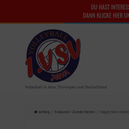
DU HAST INTERES
DANN KLICKE HIER U
Volleyball in Jena, Thüringen und Deutschland
Anfang
/
Featured
•
Zweite Herren
/ Happy New Heims