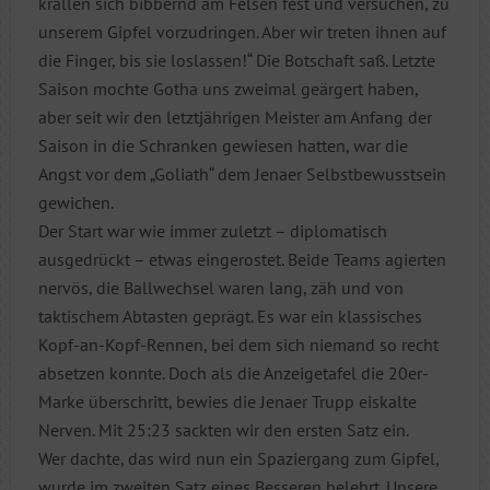
krallen sich bibbernd am Felsen fest und versuchen, zu
unserem Gipfel vorzudringen. Aber wir treten ihnen auf
die Finger, bis sie loslassen!“ Die Botschaft saß. Letzte
Saison mochte Gotha uns zweimal geärgert haben,
aber seit wir den letztjährigen Meister am Anfang der
Saison in die Schranken gewiesen hatten, war die
Angst vor dem „Goliath“ dem Jenaer Selbstbewusstsein
gewichen.
Der Start war wie immer zuletzt – diplomatisch
ausgedrückt – etwas eingerostet. Beide Teams agierten
nervös, die Ballwechsel waren lang, zäh und von
taktischem Abtasten geprägt. Es war ein klassisches
Kopf-an-Kopf-Rennen, bei dem sich niemand so recht
absetzen konnte. Doch als die Anzeigetafel die 20er-
Marke überschritt, bewies die Jenaer Trupp eiskalte
Nerven. Mit 25:23 sackten wir den ersten Satz ein.
Wer dachte, das wird nun ein Spaziergang zum Gipfel,
wurde im zweiten Satz eines Besseren belehrt. Unsere