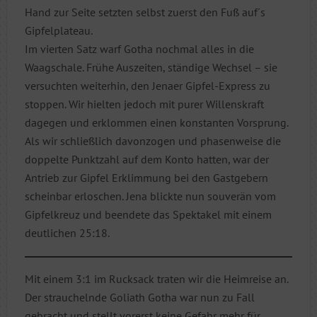
Hand zur Seite setzten selbst zuerst den Fuß auf´s
Gipfelplateau.
Im vierten Satz warf Gotha nochmal alles in die
Waagschale. Frühe Auszeiten, ständige Wechsel – sie
versuchten weiterhin, den Jenaer Gipfel-Express zu
stoppen. Wir hielten jedoch mit purer Willenskraft
dagegen und erklommen einen konstanten Vorsprung.
Als wir schließlich davonzogen und phasenweise die
doppelte Punktzahl auf dem Konto hatten, war der
Antrieb zur Gipfel Erklimmung bei den Gastgebern
scheinbar erloschen. Jena blickte nun souverän vom
Gipfelkreuz und beendete das Spektakel mit einem
deutlichen 25:18.
Mit einem 3:1 im Rucksack traten wir die Heimreise an.
Der strauchelnde Goliath Gotha war nun zu Fall
gebracht und stellt vorerst keine Gefahr mehr für