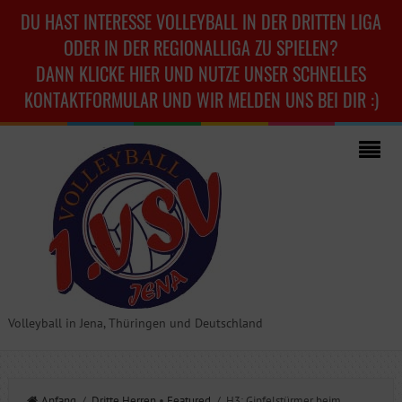
DU HAST INTERESSE VOLLEYBALL IN DER DRITTEN LIGA
ODER IN DER REGIONALLIGA ZU SPIELEN?
DANN KLICKE HIER UND NUTZE UNSER SCHNELLES
KONTAKTFORMULAR UND WIR MELDEN UNS BEI DIR :)
Volleyball in Jena, Thüringen und Deutschland
Anfang
/
Dritte Herren
•
Featured
/ H3: Gipfelstürmer beim