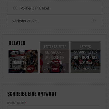
Vorheriger Artikel
Nächster Artikel
RELATED
LETZTER SPIELTAG
LETZTES
DER SAISON –
SAISONSPIEL FÜR
U12
UND DOCH EIN
DIE 1. DAMEN DES
PROBETRAINING
WICHTIGER
VSV JENA
21. Mai 2026
26. März 2026
25. März 2026
SCHREIBE EINE ANTWORT
KOMMENTARE
*