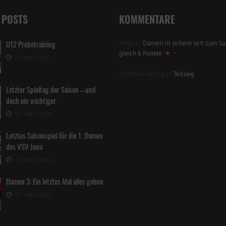
 POSTS
KOMMENTARE
U12 Probetraining
Andy
zu
Damen III sichern sich zum Sai
gleich 6 Punkte
21. Mai 2026
Chatphol Helbig
zu
Teilsieg
Letzter Spieltag der Saison – und
doch ein wichtiger
26. März 2026
Letztes Saisonspiel für die 1. Damen
des VSV Jena
25. März 2026
Damen 3: Ein letztes Mal alles geben
25. März 2026