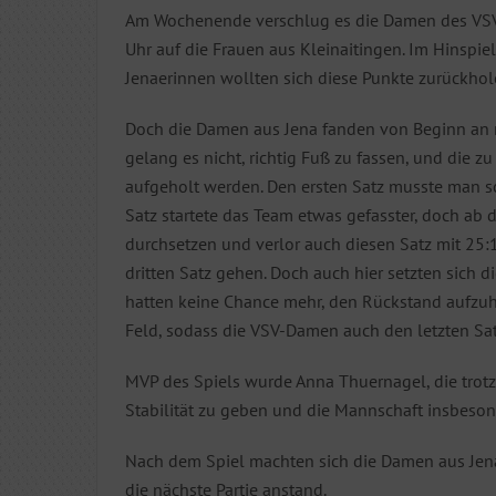
Am Wochenende verschlug es die Damen des VSV 
Uhr auf die Frauen aus Kleinaitingen. Im Hinspi
Jenaerinnen wollten sich diese Punkte zurückhole
Doch die Damen aus Jena fanden von Beginn an ni
gelang es nicht, richtig Fuß zu fassen, und die
aufgeholt werden. Den ersten Satz musste man sc
Satz startete das Team etwas gefasster, doch ab
durchsetzen und verlor auch diesen Satz mit 25
dritten Satz gehen. Doch auch hier setzten sich d
hatten keine Chance mehr, den Rückstand aufzuh
Feld, sodass die VSV-Damen auch den letzten Sa
MVP des Spiels wurde Anna Thuernagel, die trotz
Stabilität zu geben und die Mannschaft insbeso
Nach dem Spiel machten sich die Damen aus Jena
die nächste Partie anstand.