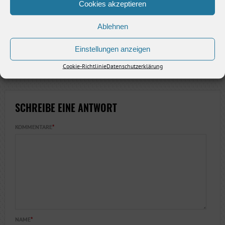
RELATED
Cookies akzeptieren
LETZTER SPIELTAG
LETZTES
DER SAISON –
SAISONSPIEL FÜR
Ablehnen
U12
UND DOCH EIN
DIE 1. DAMEN DES
PROBETRAINING
WICHTIGER
VSV JENA
Einstellungen anzeigen
21. Mai 2026
26. März 2026
25. März 2026
Cookie-Richtlinie
Datenschutzerklärung
SCHREIBE EINE ANTWORT
KOMMENTARE
*
NAME
*