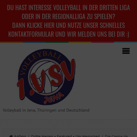
DU HAST INTERESSE VOLLEYBALL IN DER DRITTEN LIGA
ODER IN DER REGIONALLIGA ZU SPIELEN?
DANN KLICKE HIER UND NUTZE UNSER SCHNELLES
KONTAKTFORMULAR UND WIR MELDEN UNS BEI DIR :)
Volleyball in Jena, Thüringen und Deutschland
Anfang
/
Dritte Herren
•
Featured
•
Uncategorized
/ Die Creme de