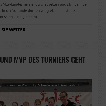
ls Vize-Landesmeister durchzusetzen und sich damit ein
 In der Vorrunde durften wir gleich im ersten Spiel
 mussten auch gleich zu
DIE
 SIE WEITER
U16M
HOLT
EBENFALLS
DIE
 UND MVP DES TURNIERS GEHT
VIZE-
LANDESMEISTER
UND
DEN
MVP
d
,
Rund um den VSV
Schreibe einen Kommentar
DES
FINALS
NACH