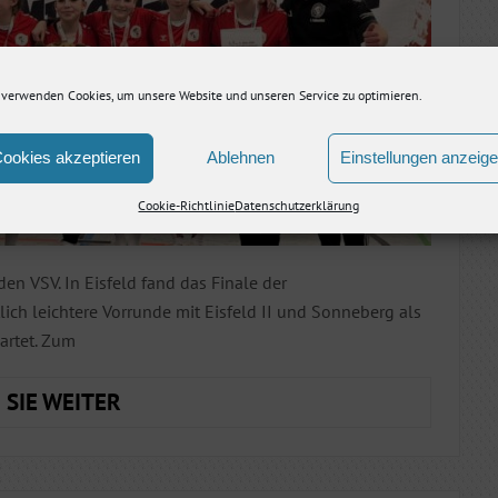
JENA!
 verwenden Cookies, um unsere Website und unseren Service zu optimieren.
ookies akzeptieren
Ablehnen
Einstellungen anzeig
Cookie-Richtlinie
Datenschutzerklärung
en VSV. In Eisfeld fand das Finale der
lich leichtere Vorrunde mit Eisfeld II und Sonneberg als
wartet. Zum
VIZE-
 SIE WEITER
LANDESMEISTER
U14W
UND