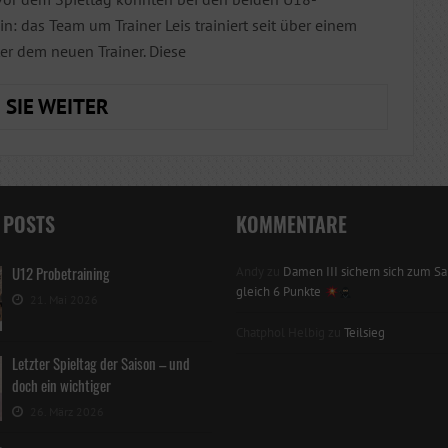
n: das Team um Trainer Leis trainiert seit über einem
er dem neuen Trainer. Diese
JUGEND:
 SIE WEITER
U14W
UND
U18W
BEIM
 POSTS
KOMMENTARE
1.
SPIELTAG
U12 Probetraining
Andy
zu
Damen III sichern sich zum Sai
gleich 6 Punkte
21. Mai 2026
Chatphol Helbig
zu
Teilsieg
Letzter Spieltag der Saison – und
doch ein wichtiger
26. März 2026