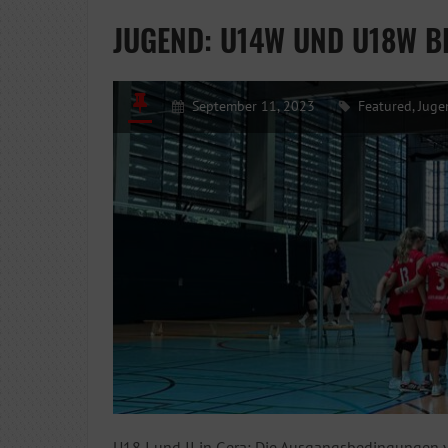
JUGEND: U14W UND U18W BE
September 11, 2023
Featured
,
Juge
U18 I und II in Gera: Die Ausgangsbedingungen 