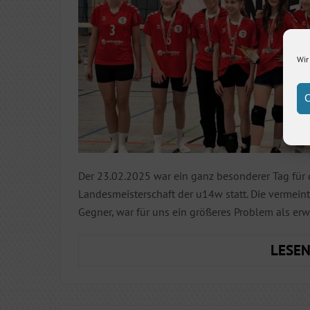
Wir
C
Der 23.02.2025 war ein ganz besonderer Tag für d
Landesmeisterschaft der u14w statt. Die vermeint
Gegner, war für uns ein größeres Problem als er
LESEN