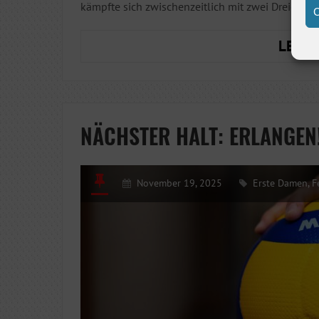
kämpfte sich zwischenzeitlich mit zwei Dreier-Se
C
LESEN
NÄCHSTER HALT: ERLANGEN
November 19, 2025
Erste Damen
,
F