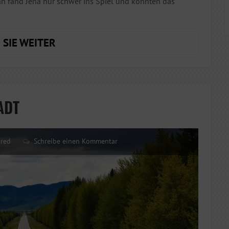
an fand Jena nur schwer ins Spiel und konnten das
NIEDERLAGE
 SIE WEITER
IN
EIBELSTADT
ADT
ured
Schreibe einen Kommentar