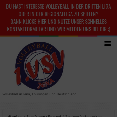
DU HAST INTERESSE VOLLEYBALL IN DER DRITTEN LIGA
ODER IN DER REGIONALLIGA ZU SPIELEN?
DANN KLICKE HIER UND NUTZE UNSER SCHNELLES
KONTAKTFORMULAR UND WIR MELDEN UNS BEI DIR :)
Volleyball in Jena, Thüringen und Deutschland
Anfang
/
Erste Damen
•
Featured
/ 3 weitere Punkte gesichert