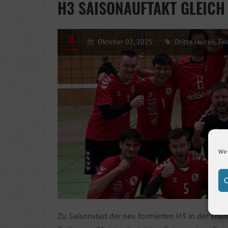
H3 SAISONAUFTAKT GLEICH
Oktober 02, 2025
Dritte Herren
,
Fe
Wir
C
Zu Saisonstart der neu formierten H3 in der Th