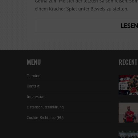
Gotha zum Meister der letzten Saison reisen. Som
einem Kracher Spiel unter Beweis zu stellen.
LESEN
MENU
RECENT
Termine
Kontakt
Impressum
Datenschutzerklärung
Cookie-Richtlinie (EU)