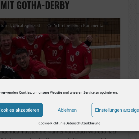
 MIT GOTHA-DERBY
atured
,
Uncategorized
Schreibe einen Kommentar
 verwenden Cookies, um unsere Website und unseren Service zu optimieren.
ookies akzeptieren
Ablehnen
Einstellungen anzeig
Cookie-Richtlinie
Datenschutzerklärung
üringenliga mussten die Männer von Coach Wilfredo nach