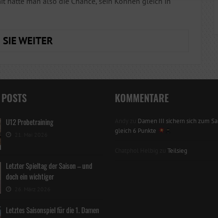
it hatte man also die Chance, sein Können gleich in
H3
 SIE WEITER
SAISONAUFTAKT
GLEICH
MIT
GOTHA-
 POSTS
KOMMENTARE
DERBY
U12 Probetraining
Andy
zu
Damen III sichern sich zum Sai
gleich 6 Punkte
21. Mai 2026
Chatphol Helbig
zu
Teilsieg
Letzter Spieltag der Saison – und
doch ein wichtiger
26. März 2026
Letztes Saisonspiel für die 1. Damen