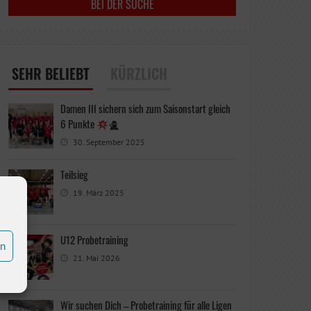
SEHR BELIEBT
KÜRZLICH
Damen III sichern sich zum Saisonstart gleich
6 Punkte
30. September 2025
Teilsieg
19. März 2025
U12 Probetraining
en
21. Mai 2026
Wir suchen Dich – Probetraining für alle Ligen